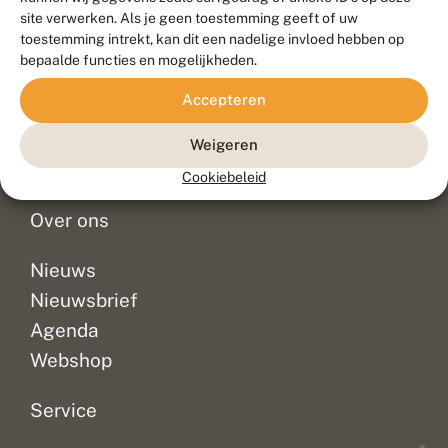
Duurzaam ontwikkeld door
Go2People
, ontworpen door
site verwerken. Als je geen toestemming geeft of uw
Blue Field Agency
toestemming intrekt, kan dit een nadelige invloed hebben op
Privacy
bepaalde functies en mogelijkheden.
Contact
Disclaimer
Accepteren
Sitemap
Veelgestelde vragen
Waarnemingen
Weigeren
Doneer
Cookiebeleid
Over ons
Nieuws
Nieuwsbrief
Agenda
Webshop
Service