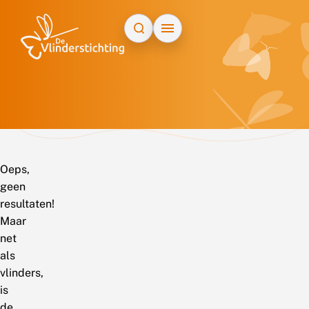
Doorgaan naar inhoud
Oeps,
geen
resultaten!
Maar
net
als
vlinders,
is
de