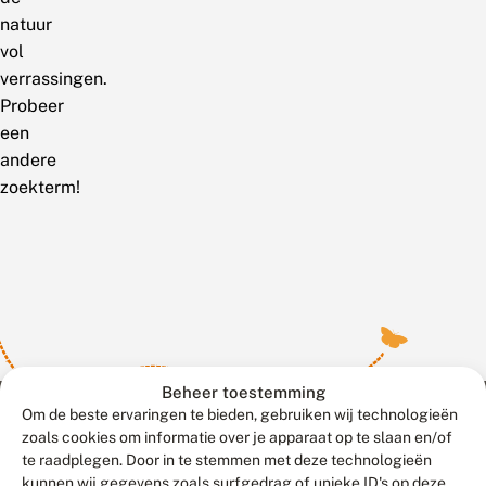
natuur
vol
verrassingen.
Probeer
een
andere
zoekterm!
Beheer toestemming
Om de beste ervaringen te bieden, gebruiken wij technologieën
zoals cookies om informatie over je apparaat op te slaan en/of
te raadplegen. Door in te stemmen met deze technologieën
Meld waarnemingen
© 2026 Vlinderstichting
kunnen wij gegevens zoals surfgedrag of unieke ID's op deze