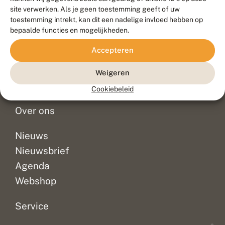
Duurzaam ontwikkeld door
Go2People
, ontworpen door
site verwerken. Als je geen toestemming geeft of uw
Blue Field Agency
toestemming intrekt, kan dit een nadelige invloed hebben op
Privacy
bepaalde functies en mogelijkheden.
Contact
Disclaimer
Accepteren
Sitemap
Veelgestelde vragen
Waarnemingen
Weigeren
Doneer
Cookiebeleid
Over ons
Nieuws
Nieuwsbrief
Agenda
Webshop
Service