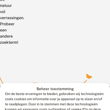
natuur
vol
verrassingen.
Probeer
een
andere
zoekterm!
Beheer toestemming
Om de beste ervaringen te bieden, gebruiken wij technologieën
zoals cookies om informatie over je apparaat op te slaan en/of
te raadplegen. Door in te stemmen met deze technologieën
Meld waarnemingen
© 2026 Vlinderstichting
kunnen wij gegevens zoals surfgedrag of unieke ID's op deze