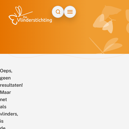
Doorgaan naar inhoud
Oeps,
geen
resultaten!
Maar
net
als
vlinders,
is
de