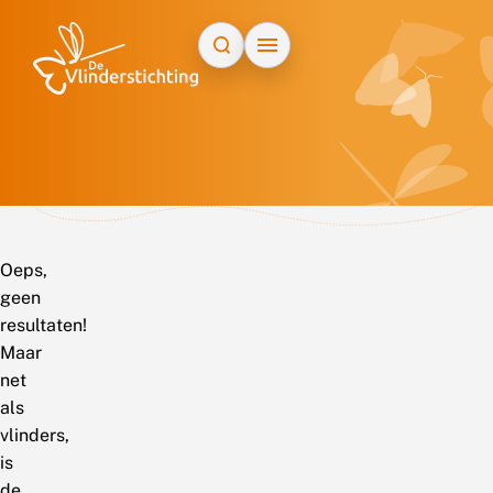
Doorgaan naar inhoud
Oeps,
geen
resultaten!
Maar
net
als
vlinders,
is
de