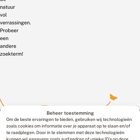
natuur
vol
verrassingen.
Probeer
een
andere
zoekterm!
Beheer toestemming
Om de beste ervaringen te bieden, gebruiken wij technologieën
zoals cookies om informatie over je apparaat op te slaan en/of
te raadplegen. Door in te stemmen met deze technologieën
Meld waarnemingen
© 2026 Vlinderstichting
kunnen wij gegevens zoals surfgedrag of unieke ID's op deze