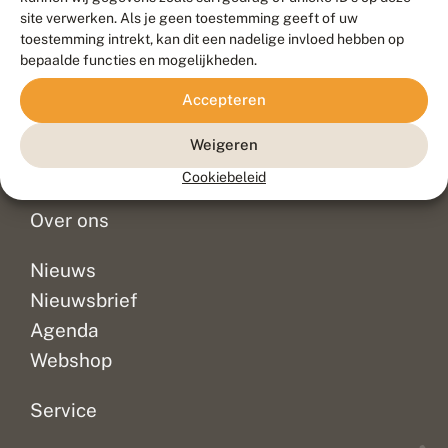
Duurzaam ontwikkeld door
Go2People
, ontworpen door
site verwerken. Als je geen toestemming geeft of uw
Blue Field Agency
toestemming intrekt, kan dit een nadelige invloed hebben op
Privacy
bepaalde functies en mogelijkheden.
Contact
Disclaimer
Accepteren
Sitemap
Veelgestelde vragen
Waarnemingen
Weigeren
Doneer
Cookiebeleid
Over ons
Nieuws
Nieuwsbrief
Agenda
Webshop
Service