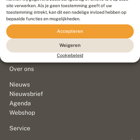
Duurzaam ontwikkeld door
Go2People
, ontworpen door
site verwerken. Als je geen toestemming geeft of uw
Blue Field Agency
toestemming intrekt, kan dit een nadelige invloed hebben op
Privacy
bepaalde functies en mogelijkheden.
Contact
Disclaimer
Accepteren
Sitemap
Veelgestelde vragen
Waarnemingen
Weigeren
Doneer
Cookiebeleid
Over ons
Nieuws
Nieuwsbrief
Agenda
Webshop
Service