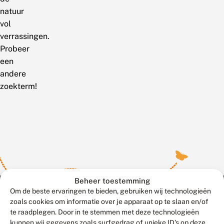
natuur
vol
verrassingen.
Probeer
een
andere
zoekterm!
Beheer toestemming
Om de beste ervaringen te bieden, gebruiken wij technologieën
zoals cookies om informatie over je apparaat op te slaan en/of
te raadplegen. Door in te stemmen met deze technologieën
Meld waarnemingen
© 2026 Vlinderstichting
kunnen wij gegevens zoals surfgedrag of unieke ID's op deze