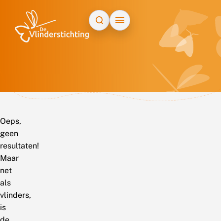
Doorgaan naar inhoud
Oeps,
geen
resultaten!
Maar
net
als
vlinders,
is
de