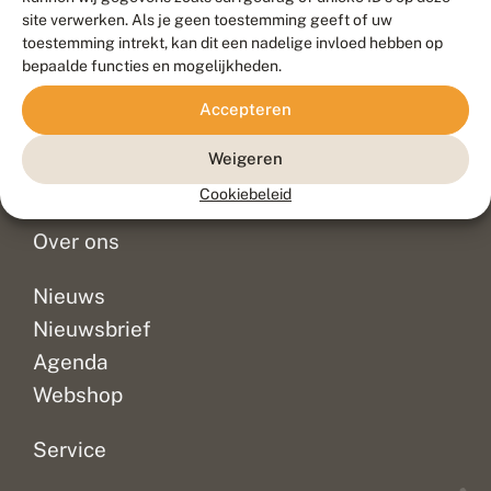
Duurzaam ontwikkeld door
Go2People
, ontworpen door
site verwerken. Als je geen toestemming geeft of uw
Blue Field Agency
toestemming intrekt, kan dit een nadelige invloed hebben op
Privacy
bepaalde functies en mogelijkheden.
Contact
Disclaimer
Accepteren
Sitemap
Veelgestelde vragen
Waarnemingen
Weigeren
Doneer
Cookiebeleid
Over ons
Nieuws
Nieuwsbrief
Agenda
Webshop
Service