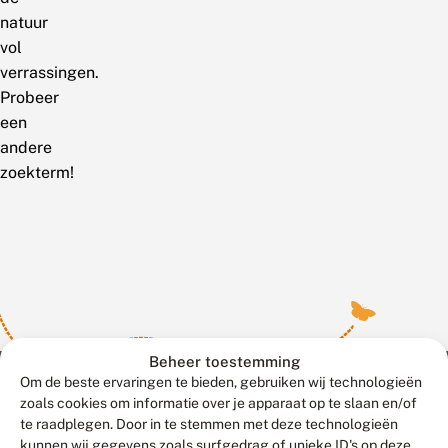
natuur
vol
verrassingen.
Probeer
een
andere
zoekterm!
Beheer toestemming
Om de beste ervaringen te bieden, gebruiken wij technologieën
zoals cookies om informatie over je apparaat op te slaan en/of
te raadplegen. Door in te stemmen met deze technologieën
Meld waarnemingen
© 2026 Vlinderstichting
kunnen wij gegevens zoals surfgedrag of unieke ID's op deze