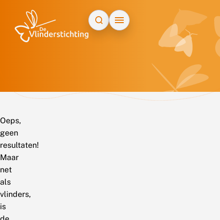
Doorgaan naar inhoud
Oeps,
geen
resultaten!
Maar
net
als
vlinders,
is
de