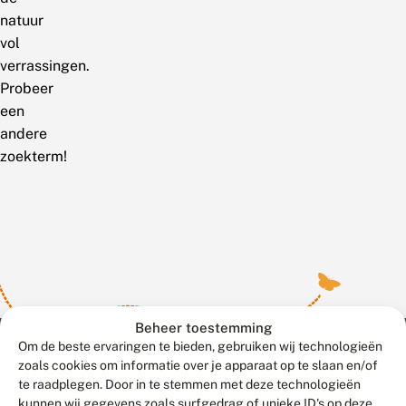
natuur
vol
verrassingen.
Probeer
een
andere
zoekterm!
Beheer toestemming
Om de beste ervaringen te bieden, gebruiken wij technologieën
zoals cookies om informatie over je apparaat op te slaan en/of
te raadplegen. Door in te stemmen met deze technologieën
Meld waarnemingen
© 2026 Vlinderstichting
kunnen wij gegevens zoals surfgedrag of unieke ID's op deze