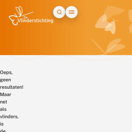
Doorgaan naar inhoud
Oeps,
geen
resultaten!
Maar
net
als
vlinders,
is
de