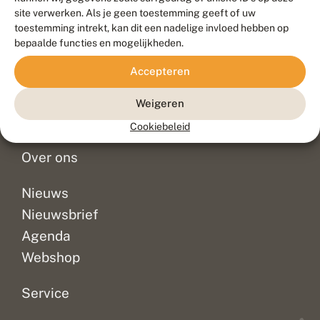
Duurzaam ontwikkeld door
Go2People
, ontworpen door
site verwerken. Als je geen toestemming geeft of uw
Blue Field Agency
toestemming intrekt, kan dit een nadelige invloed hebben op
Privacy
bepaalde functies en mogelijkheden.
Contact
Disclaimer
Accepteren
Sitemap
Veelgestelde vragen
Waarnemingen
Weigeren
Doneer
Cookiebeleid
Over ons
Nieuws
Nieuwsbrief
Agenda
Webshop
Service