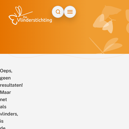
Doorgaan naar inhoud
Oeps,
geen
resultaten!
Maar
net
als
vlinders,
is
de