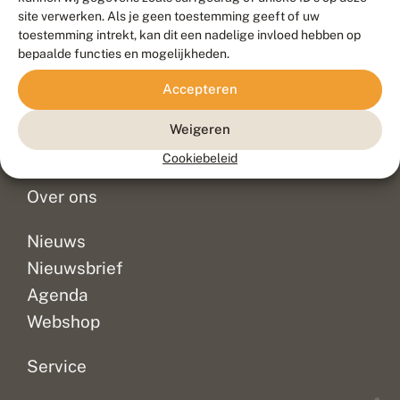
Duurzaam ontwikkeld door
Go2People
, ontworpen door
site verwerken. Als je geen toestemming geeft of uw
Blue Field Agency
toestemming intrekt, kan dit een nadelige invloed hebben op
Privacy
bepaalde functies en mogelijkheden.
Contact
Disclaimer
Accepteren
Sitemap
Veelgestelde vragen
Waarnemingen
Weigeren
Doneer
Cookiebeleid
Over ons
Nieuws
Nieuwsbrief
Agenda
Webshop
Service