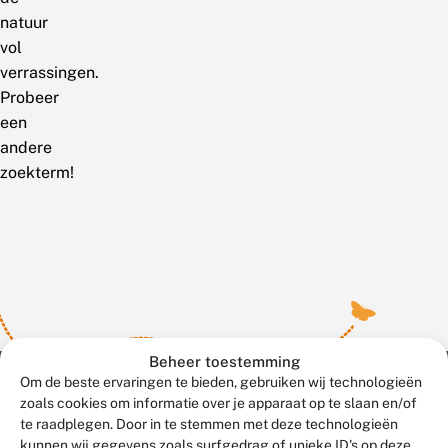
natuur
vol
verrassingen.
Probeer
een
andere
zoekterm!
Beheer toestemming
Om de beste ervaringen te bieden, gebruiken wij technologieën
zoals cookies om informatie over je apparaat op te slaan en/of
te raadplegen. Door in te stemmen met deze technologieën
Meld waarnemingen
© 2026 Vlinderstichting
kunnen wij gegevens zoals surfgedrag of unieke ID's op deze