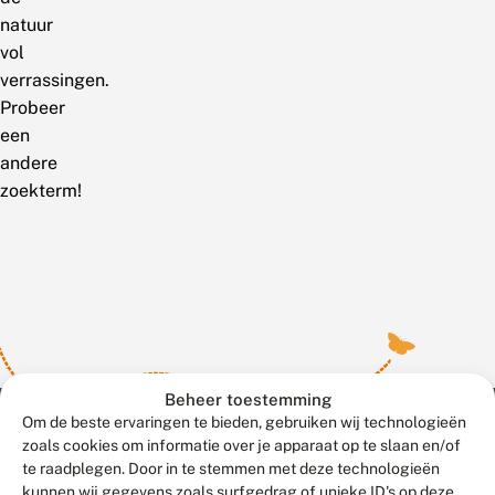
natuur
vol
verrassingen.
Probeer
een
andere
zoekterm!
Beheer toestemming
Om de beste ervaringen te bieden, gebruiken wij technologieën
zoals cookies om informatie over je apparaat op te slaan en/of
te raadplegen. Door in te stemmen met deze technologieën
Meld waarnemingen
© 2026 Vlinderstichting
kunnen wij gegevens zoals surfgedrag of unieke ID's op deze