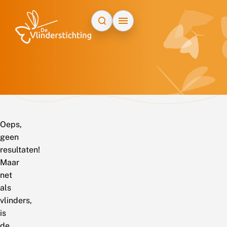
Doorgaan naar inhoud
Oeps,
geen
resultaten!
Maar
net
als
vlinders,
is
de