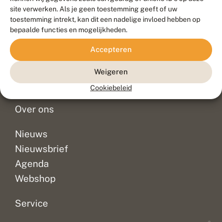
Duurzaam ontwikkeld door
Go2People
, ontworpen door
site verwerken. Als je geen toestemming geeft of uw
Blue Field Agency
toestemming intrekt, kan dit een nadelige invloed hebben op
Privacy
bepaalde functies en mogelijkheden.
Contact
Disclaimer
Accepteren
Sitemap
Veelgestelde vragen
Waarnemingen
Weigeren
Doneer
Cookiebeleid
Over ons
Nieuws
Nieuwsbrief
Agenda
Webshop
Service