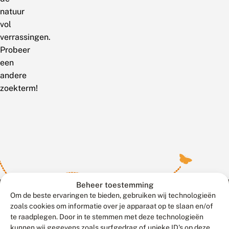
natuur
vol
verrassingen.
Probeer
een
andere
zoekterm!
Beheer toestemming
Om de beste ervaringen te bieden, gebruiken wij technologieën
zoals cookies om informatie over je apparaat op te slaan en/of
te raadplegen. Door in te stemmen met deze technologieën
Meld waarnemingen
© 2026 Vlinderstichting
kunnen wij gegevens zoals surfgedrag of unieke ID's op deze