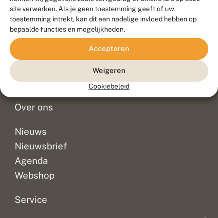
Duurzaam ontwikkeld door
Go2People
, ontworpen door
site verwerken. Als je geen toestemming geeft of uw
Blue Field Agency
toestemming intrekt, kan dit een nadelige invloed hebben op
Privacy
bepaalde functies en mogelijkheden.
Contact
Disclaimer
Accepteren
Sitemap
Veelgestelde vragen
Waarnemingen
Weigeren
Doneer
Cookiebeleid
Over ons
Nieuws
Nieuwsbrief
Agenda
Webshop
Service