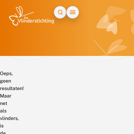
Doorgaan naar inhoud
Oeps,
geen
resultaten!
Maar
net
als
vlinders,
is
de