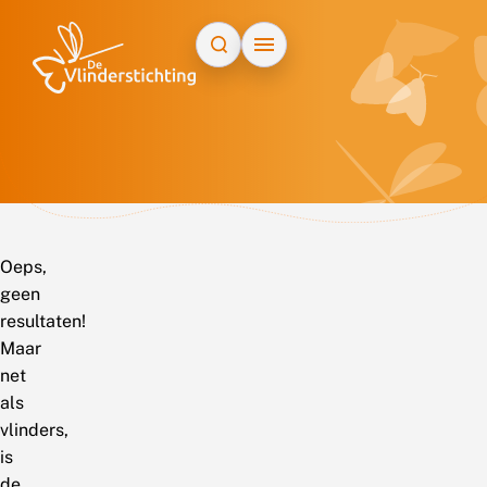
Doorgaan naar inhoud
Oeps,
geen
resultaten!
Maar
net
als
vlinders,
is
de