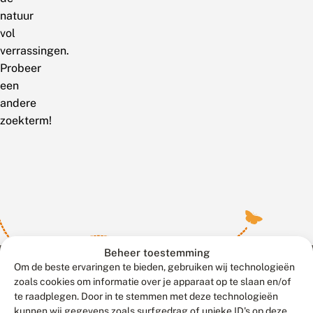
natuur
vol
verrassingen.
Probeer
een
andere
zoekterm!
Beheer toestemming
Om de beste ervaringen te bieden, gebruiken wij technologieën
zoals cookies om informatie over je apparaat op te slaan en/of
te raadplegen. Door in te stemmen met deze technologieën
Meld waarnemingen
© 2026 Vlinderstichting
kunnen wij gegevens zoals surfgedrag of unieke ID's op deze