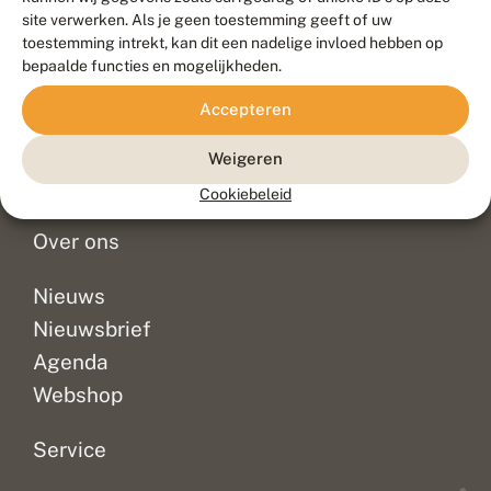
Duurzaam ontwikkeld door
Go2People
, ontworpen door
site verwerken. Als je geen toestemming geeft of uw
Blue Field Agency
toestemming intrekt, kan dit een nadelige invloed hebben op
Privacy
bepaalde functies en mogelijkheden.
Contact
Disclaimer
Accepteren
Sitemap
Veelgestelde vragen
Waarnemingen
Weigeren
Doneer
Cookiebeleid
Over ons
Nieuws
Nieuwsbrief
Agenda
Webshop
Service