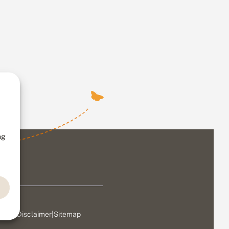
ng
ivacy
|
Disclaimer
|
Sitemap