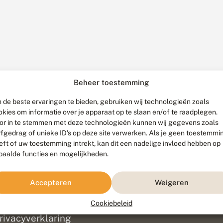
Beheer toestemming
 de beste ervaringen te bieden, gebruiken wij technologieën zoals
okies om informatie over je apparaat op te slaan en/of te raadplegen.
or in te stemmen met deze technologieën kunnen wij gegevens zoals
rfgedrag of unieke ID's op deze site verwerken. Als je geen toestemmi
eft of uw toestemming intrekt, kan dit een nadelige invloed hebben op
paalde functies en mogelijkheden.
ef
olofon
Accepteren
Weigeren
isclaimer
erantwoording
Cookiebeleid
am ontwikkeld door
Go2People
, ontworpen door
Blue Field Agency
|
Pr
rivacyverklaring