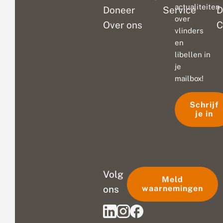
actualiteiten
Doneer
Service
D
over
Over ons
C
vlinders
en
libellen in
je
mailbox!
Schrijf
je in
Volg
Meld
ons
waarnemingen