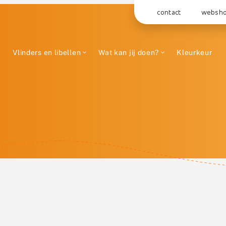
contact
websh
Vlinders en libellen
Wat kan jij doen?
Kleurkeur