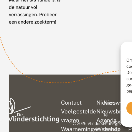
de natuur vol
verrassingen. Probeer
een andere zoekterm!
Om
co
Do
su
ge
be
Contact
Nieuws
Nieuwsbri
C
Veelgestelde
Nieuwsbrief
D
Je
vragen
Agenda
V
ontvangt
© 2026 Vlinderstichting
|
Duurza
Waarnemingen
Webshop
P
dan alle