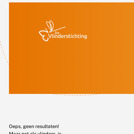
Doorgaan naar inhoud
Oeps, geen resultaten!
Maar net als vlinders, is