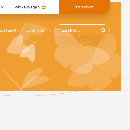
Doneren
op
winkelwagen
Actueel
Over ons