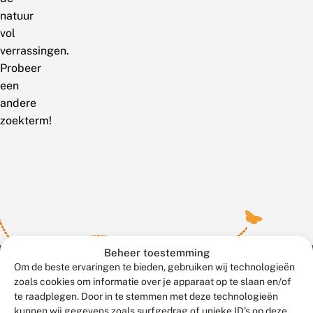
natuur
vol
verrassingen.
Probeer
een
andere
zoekterm!
Beheer toestemming
Om de beste ervaringen te bieden, gebruiken wij technologieën
zoals cookies om informatie over je apparaat op te slaan en/of
te raadplegen. Door in te stemmen met deze technologieën
Meld waarnemingen
© 2026 Vlinderstichting
kunnen wij gegevens zoals surfgedrag of unieke ID's op deze