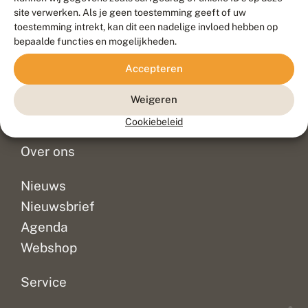
Duurzaam ontwikkeld door
Go2People
, ontworpen door
site verwerken. Als je geen toestemming geeft of uw
Blue Field Agency
toestemming intrekt, kan dit een nadelige invloed hebben op
Privacy
bepaalde functies en mogelijkheden.
Contact
Disclaimer
Accepteren
Sitemap
Veelgestelde vragen
Waarnemingen
Weigeren
Doneer
Cookiebeleid
Over ons
Nieuws
Nieuwsbrief
Agenda
Webshop
Service