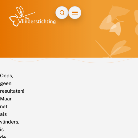
Doorgaan naar inhoud
Oeps,
geen
resultaten!
Maar
net
als
vlinders,
is
de