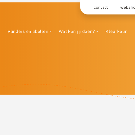
contact
websh
Vlinders en libellen
Wat kan jij doen?
Kleurkeur