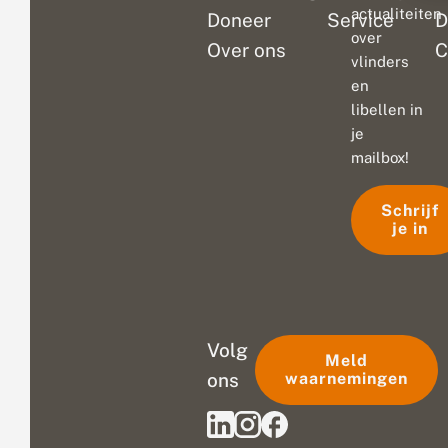
actualiteiten
Doneer
Service
D
over
Over ons
C
vlinders
en
libellen in
je
mailbox!
Schrijf
je in
Volg
Meld
ons
waarnemingen