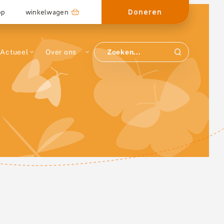
Doneren
op
winkelwagen
Actueel
Over ons