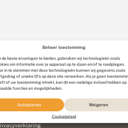
Beheer toestemming
 de beste ervaringen te bieden, gebruiken wij technologieën zoals
okies om informatie over je apparaat op te slaan en/of te raadplegen.
or in te stemmen met deze technologieën kunnen wij gegevens zoals
rfgedrag of unieke ID's op deze site verwerken. Als je geen toestemmi
eft of uw toestemming intrekt, kan dit een nadelige invloed hebben op
paalde functies en mogelijkheden.
ef
olofon
Accepteren
Weigeren
isclaimer
erantwoording
Cookiebeleid
am ontwikkeld door
Go2People
, ontworpen door
Blue Field Agency
|
Pr
rivacyverklaring