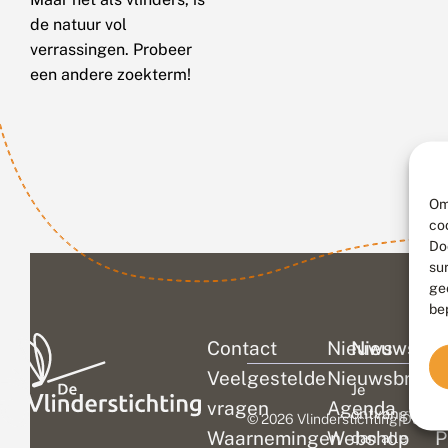
de natuur vol
verrassingen. Probeer
een andere zoekterm!
Om
co
Do
su
ge
be
Contact
Nieuws
Nieuwsbri
C
Veelgestelde
Nieuwsbrief
D
Je
vragen
Agenda
V
ontvangt
© 2026 Vlinderstichting
|
Duurza
Waarnemingen
Webshop
P
dan alle