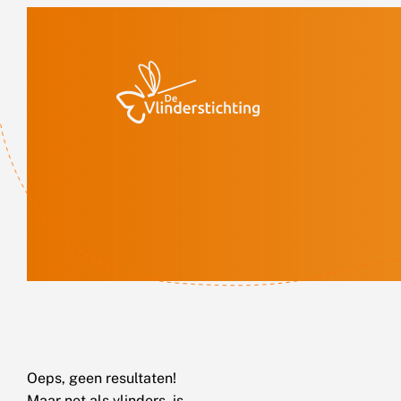
Doorgaan naar inhoud
Oeps, geen resultaten!
Maar net als vlinders, is