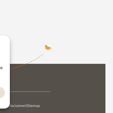
ng
ivacy
|
Disclaimer
|
Sitemap