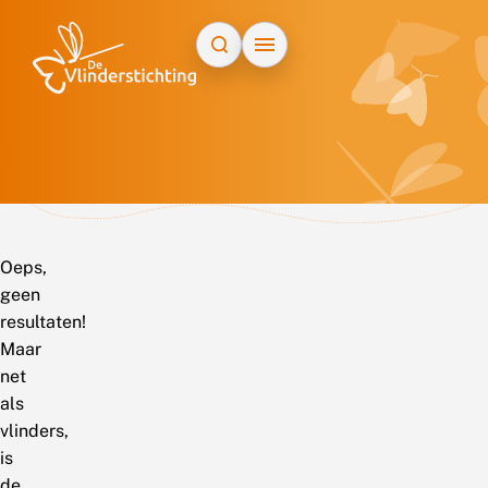
Doorgaan naar inhoud
Oeps,
geen
resultaten!
Maar
net
als
vlinders,
is
de