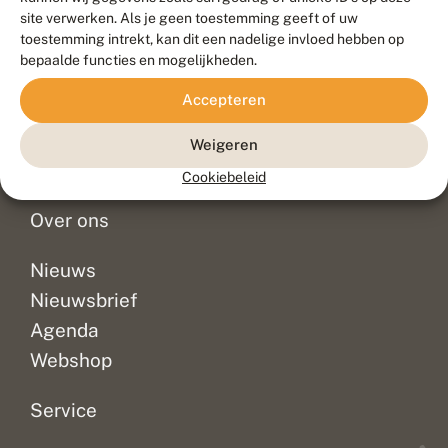
Duurzaam ontwikkeld door
Go2People
, ontworpen door
site verwerken. Als je geen toestemming geeft of uw
Blue Field Agency
toestemming intrekt, kan dit een nadelige invloed hebben op
Privacy
bepaalde functies en mogelijkheden.
Contact
Disclaimer
Accepteren
Sitemap
Veelgestelde vragen
Waarnemingen
Weigeren
Doneer
Cookiebeleid
Over ons
Nieuws
Nieuwsbrief
Agenda
Webshop
Service