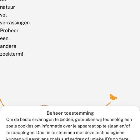
natuur
vol
verrassingen.
Probeer
een
andere
zoekterm!
Beheer toestemming
Om de beste ervaringen te bieden, gebruiken wij technologieën
zoals cookies om informatie over je apparaat op te slaan en/of
te raadplegen. Door in te stemmen met deze technologieën
Meld waarnemingen
© 2026 Vlinderstichting
kunnen wij gegevens zoals surfgedrag of unieke ID's op deze