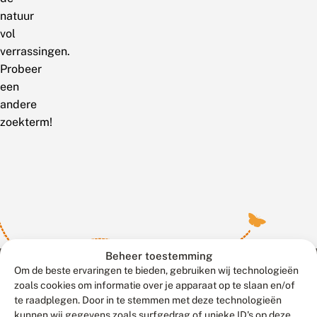
natuur
vol
verrassingen.
Probeer
een
andere
zoekterm!
Beheer toestemming
Om de beste ervaringen te bieden, gebruiken wij technologieën
zoals cookies om informatie over je apparaat op te slaan en/of
te raadplegen. Door in te stemmen met deze technologieën
Meld waarnemingen
© 2026 Vlinderstichting
kunnen wij gegevens zoals surfgedrag of unieke ID's op deze