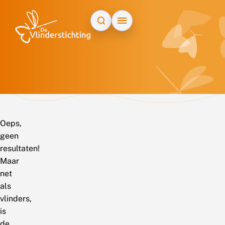
Doorgaan naar inhoud
Oeps,
geen
resultaten!
Maar
net
als
vlinders,
is
de