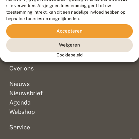
Duurzaam ontwikkeld door
Go2People
, ontworpen door
site verwerken. Als je geen toestemming geeft of uw
Blue Field Agency
toestemming intrekt, kan dit een nadelige invloed hebben op
Privacy
bepaalde functies en mogelijkheden.
Contact
Disclaimer
Accepteren
Sitemap
Veelgestelde vragen
Waarnemingen
Weigeren
Doneer
Cookiebeleid
Over ons
Nieuws
Nieuwsbrief
Agenda
Webshop
Service