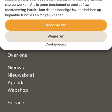
Duurzaam ontwikkeld door
Go2People
, ontworpen door
site verwerken. Als je geen toestemming geeft of uw
Blue Field Agency
toestemming intrekt, kan dit een nadelige invloed hebben op
Privacy
bepaalde functies en mogelijkheden.
Contact
Disclaimer
Accepteren
Sitemap
Veelgestelde vragen
Waarnemingen
Weigeren
Doneer
Cookiebeleid
Over ons
Nieuws
Nieuwsbrief
Agenda
Webshop
Service