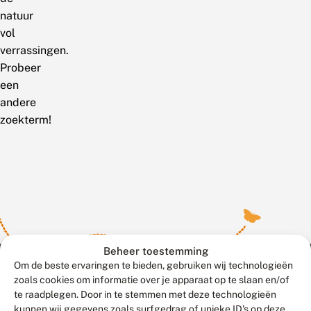
natuur
vol
verrassingen.
Probeer
een
andere
zoekterm!
Beheer toestemming
Om de beste ervaringen te bieden, gebruiken wij technologieën
zoals cookies om informatie over je apparaat op te slaan en/of
te raadplegen. Door in te stemmen met deze technologieën
Meld waarnemingen
© 2026 Vlinderstichting
kunnen wij gegevens zoals surfgedrag of unieke ID's op deze