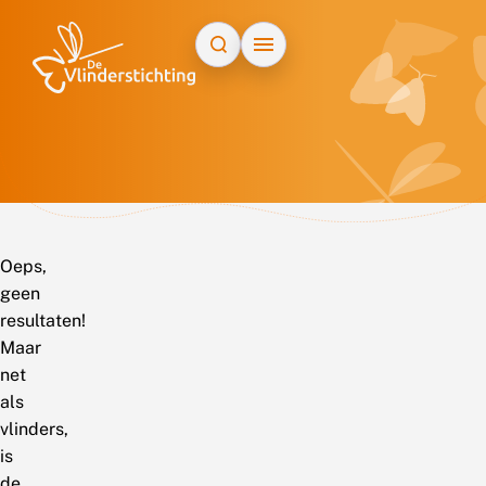
Doorgaan naar inhoud
Oeps,
geen
resultaten!
Maar
net
als
vlinders,
is
de