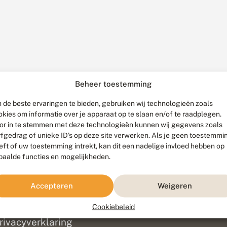
Beheer toestemming
 de beste ervaringen te bieden, gebruiken wij technologieën zoals
okies om informatie over je apparaat op te slaan en/of te raadplegen.
or in te stemmen met deze technologieën kunnen wij gegevens zoals
rfgedrag of unieke ID's op deze site verwerken. Als je geen toestemmi
eft of uw toestemming intrekt, kan dit een nadelige invloed hebben op
paalde functies en mogelijkheden.
ef
olofon
Accepteren
Weigeren
isclaimer
erantwoording
Cookiebeleid
am ontwikkeld door
Go2People
, ontworpen door
Blue Field Agency
|
Pr
rivacyverklaring