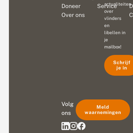
actualiteiten
Doneer
Service
D
over
Over ons
C
vlinders
en
libellen in
je
mailbox!
Schrijf
je in
Volg
Meld
ons
waarnemingen