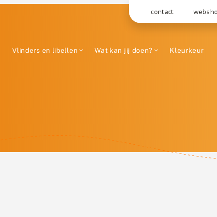
contact
websh
Vlinders en libellen
Wat kan jij doen?
Kleurkeur