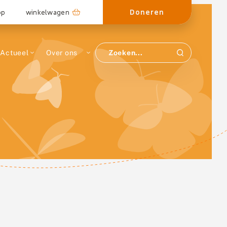
Doneren
op
winkelwagen
Actueel
Over ons