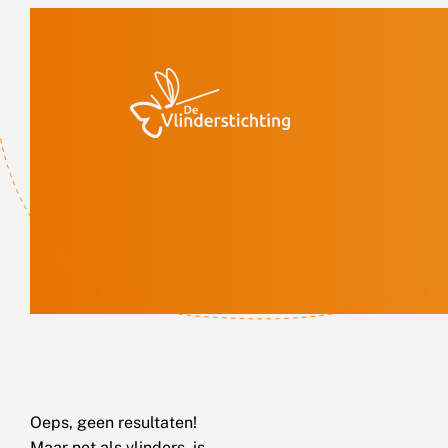
Doorgaan naar inhoud
Oeps, geen resultaten!
Maar net als vlinders, is