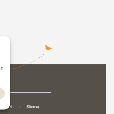
ng
ivacy
|
Disclaimer
|
Sitemap