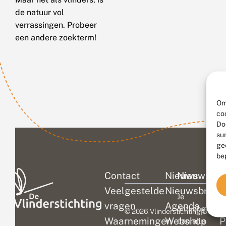
de natuur vol
verrassingen. Probeer
een andere zoekterm!
Om
co
Do
su
ge
be
Contact
Nieuws
Nieuwsbri
C
Veelgestelde
Nieuwsbrief
D
Je
vragen
Agenda
V
ontvangt
© 2026 Vlinderstichting
|
Duurza
Waarnemingen
Webshop
P
dan alle