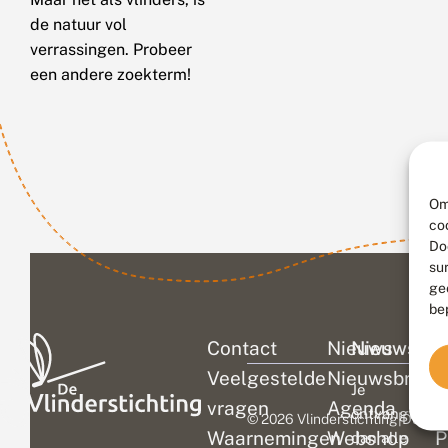
de natuur vol
verrassingen. Probeer
een andere zoekterm!
Om
co
Do
su
ge
be
Contact
Nieuws
Nieuwsbri
C
Veelgestelde
Nieuwsbrief
D
Je
vragen
Agenda
V
ontvangt
© 2026 Vlinderstichting
|
Duurza
Waarnemingen
Webshop
P
dan alle