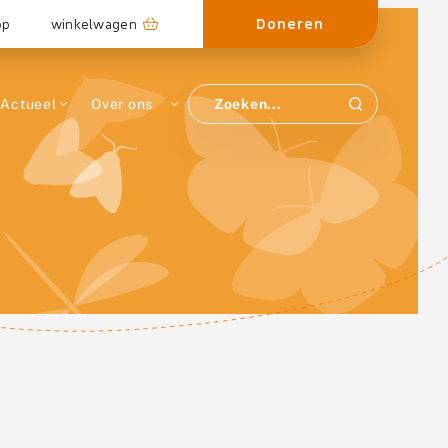
Doneren
op
winkelwagen
Actueel
Over ons