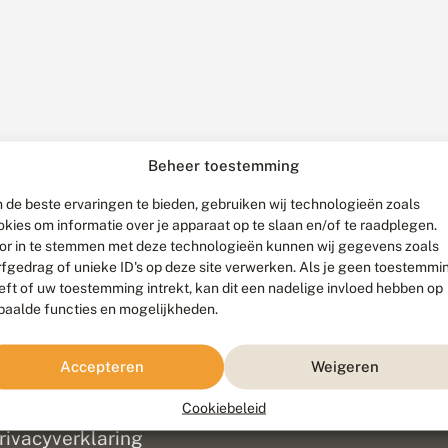
Beheer toestemming
 de beste ervaringen te bieden, gebruiken wij technologieën zoals
okies om informatie over je apparaat op te slaan en/of te raadplegen.
or in te stemmen met deze technologieën kunnen wij gegevens zoals
rfgedrag of unieke ID's op deze site verwerken. Als je geen toestemmi
eft of uw toestemming intrekt, kan dit een nadelige invloed hebben op
paalde functies en mogelijkheden.
ef
olofon
Accepteren
Weigeren
isclaimer
erantwoording
Cookiebeleid
am ontwikkeld door
Go2People
, ontworpen door
Blue Field Agency
|
Pr
rivacyverklaring