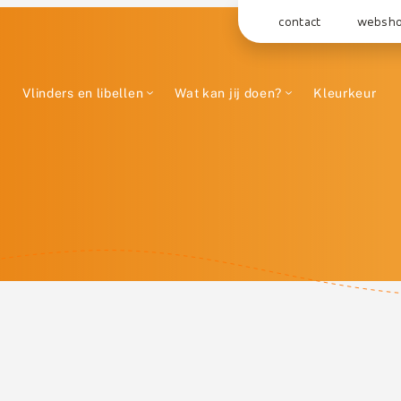
contact
websh
Vlinders en libellen
Wat kan jij doen?
Kleurkeur