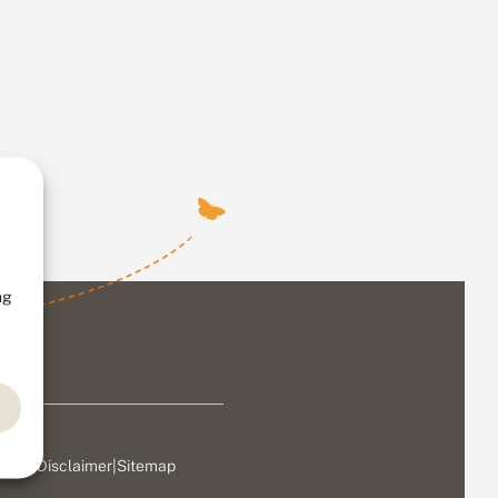
ng
ivacy
|
Disclaimer
|
Sitemap