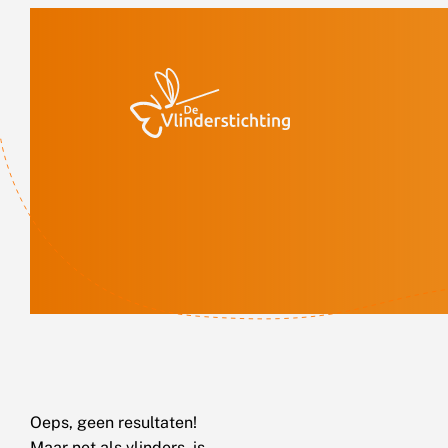
Doorgaan naar inhoud
Oeps, geen resultaten!
Maar net als vlinders, is