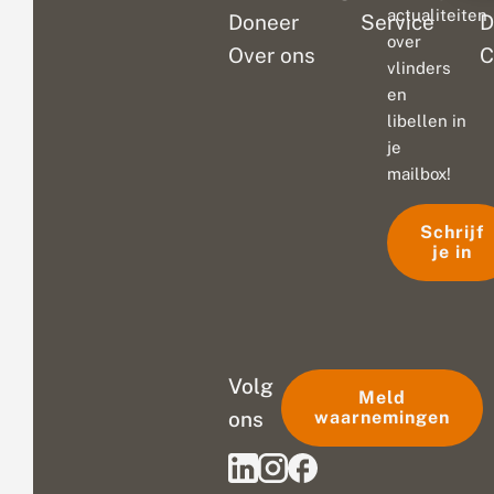
actualiteiten
Doneer
Service
D
over
Over ons
C
vlinders
en
libellen in
je
mailbox!
Schrijf
je in
Volg
Meld
ons
waarnemingen