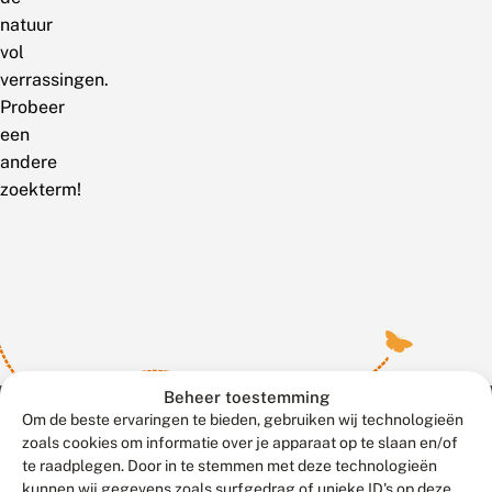
natuur
vol
verrassingen.
Probeer
een
andere
zoekterm!
Beheer toestemming
Om de beste ervaringen te bieden, gebruiken wij technologieën
zoals cookies om informatie over je apparaat op te slaan en/of
te raadplegen. Door in te stemmen met deze technologieën
Meld waarnemingen
© 2026 Vlinderstichting
kunnen wij gegevens zoals surfgedrag of unieke ID's op deze