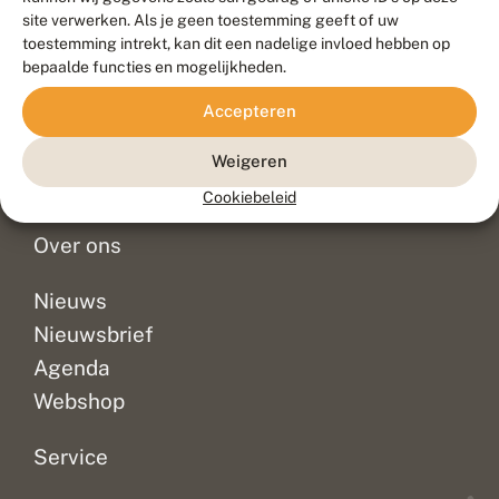
Duurzaam ontwikkeld door
Go2People
, ontworpen door
site verwerken. Als je geen toestemming geeft of uw
Blue Field Agency
toestemming intrekt, kan dit een nadelige invloed hebben op
Privacy
bepaalde functies en mogelijkheden.
Contact
Disclaimer
Accepteren
Sitemap
Veelgestelde vragen
Waarnemingen
Weigeren
Doneer
Cookiebeleid
Over ons
Nieuws
Nieuwsbrief
Agenda
Webshop
Service