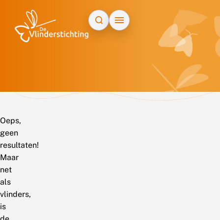
Doorgaan naar inhoud
Oeps,
geen
resultaten!
Maar
net
als
vlinders,
is
de