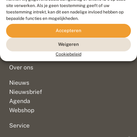
Duurzaam ontwikkeld door
Go2People
, ontworpen door
site verwerken. Als je geen toestemming geeft of uw
Blue Field Agency
toestemming intrekt, kan dit een nadelige invloed hebben op
Privacy
bepaalde functies en mogelijkheden.
Contact
Disclaimer
Accepteren
Sitemap
Veelgestelde vragen
Waarnemingen
Weigeren
Doneer
Cookiebeleid
Over ons
Nieuws
Nieuwsbrief
Agenda
Webshop
Service