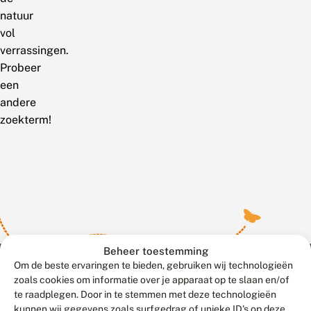
natuur
vol
verrassingen.
Probeer
een
andere
zoekterm!
Beheer toestemming
Om de beste ervaringen te bieden, gebruiken wij technologieën
zoals cookies om informatie over je apparaat op te slaan en/of
te raadplegen. Door in te stemmen met deze technologieën
Meld waarnemingen
© 2026 Vlinderstichting
kunnen wij gegevens zoals surfgedrag of unieke ID's op deze