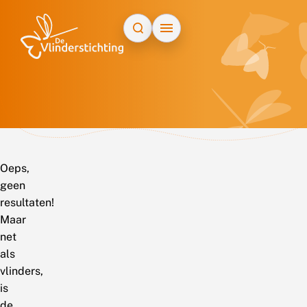
Doorgaan naar inhoud
Oeps,
geen
resultaten!
Maar
net
als
vlinders,
is
de