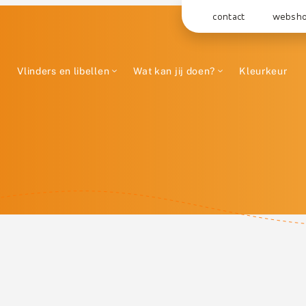
contact
websh
Vlinders en libellen
Wat kan jij doen?
Kleurkeur