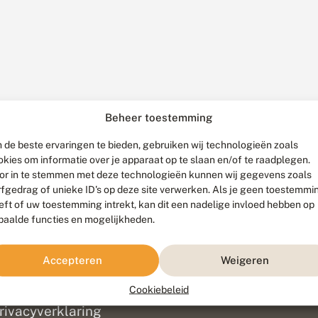
Beheer toestemming
 de beste ervaringen te bieden, gebruiken wij technologieën zoals
okies om informatie over je apparaat op te slaan en/of te raadplegen.
or in te stemmen met deze technologieën kunnen wij gegevens zoals
rfgedrag of unieke ID's op deze site verwerken. Als je geen toestemmi
eft of uw toestemming intrekt, kan dit een nadelige invloed hebben op
paalde functies en mogelijkheden.
ef
olofon
Accepteren
Weigeren
isclaimer
erantwoording
Cookiebeleid
am ontwikkeld door
Go2People
, ontworpen door
Blue Field Agency
|
Pr
rivacyverklaring