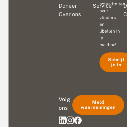
actualiteiten
Doneer
Service
D
over
Over ons
C
vlinders
en
libellen in
je
mailbox!
Schrijf
je in
Volg
Meld
ons
waarnemingen