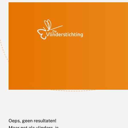
Doorgaan naar inhoud
Oeps, geen resultaten!
Maar net als vlinders, is