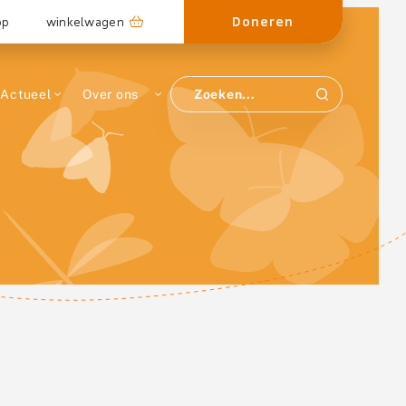
Doneren
op
winkelwagen
Actueel
Over ons