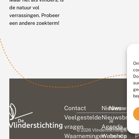
de natuur vol
verrassingen. Probeer
een andere zoekterm!
Om
co
Do
su
ge
be
Contact
Nieuws
Nieuwsbri
C
Veelgestelde
Nieuwsbrief
D
Je
vragen
Agenda
V
ontvangt
© 2026 Vlinderstichting
|
Duurza
Waarnemingen
Webshop
P
dan alle