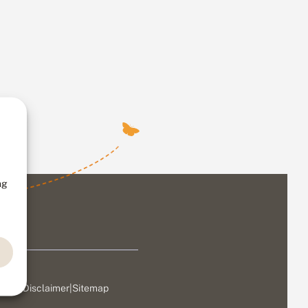
ng
ivacy
|
Disclaimer
|
Sitemap