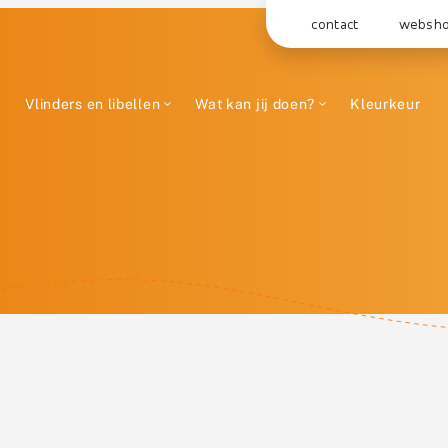
contact
websh
Vlinders en libellen
Wat kan jij doen?
Kleurkeur