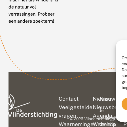
de natuur vol
verrassingen. Probeer
een andere zoekterm!
Om
co
Do
su
ge
be
Contact
Nieuws
Nieuwsbri
C
Veelgestelde
Nieuwsbrief
D
Je
vragen
Agenda
V
ontvangt
© 2026 Vlinderstichting
|
Duurza
Waarnemingen
Webshop
P
dan alle