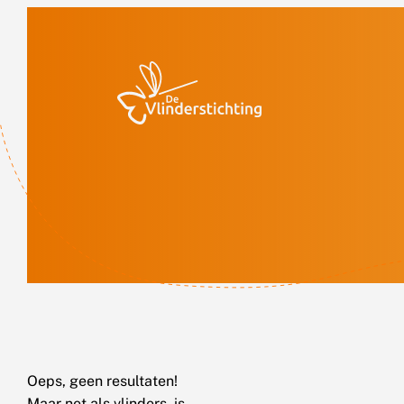
Doorgaan naar inhoud
Oeps, geen resultaten!
Maar net als vlinders, is