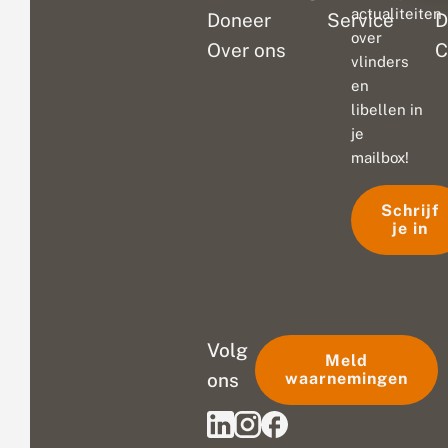
actualiteiten
Doneer
Service
D
over
Over ons
C
vlinders
en
libellen in
je
mailbox!
Schrijf
je in
Volg
Meld
ons
waarnemingen