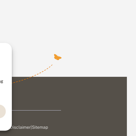
ng
ivacy
|
Disclaimer
|
Sitemap