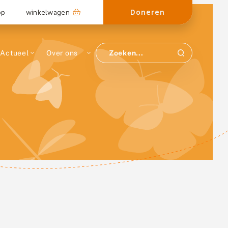
Doneren
op
winkelwagen
Actueel
Over ons