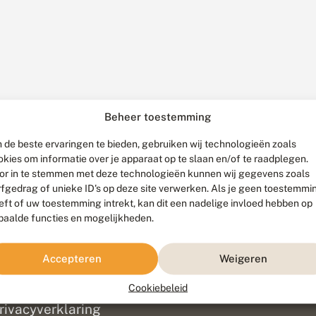
Beheer toestemming
 de beste ervaringen te bieden, gebruiken wij technologieën zoals
okies om informatie over je apparaat op te slaan en/of te raadplegen.
or in te stemmen met deze technologieën kunnen wij gegevens zoals
rfgedrag of unieke ID's op deze site verwerken. Als je geen toestemmi
eft of uw toestemming intrekt, kan dit een nadelige invloed hebben op
paalde functies en mogelijkheden.
ef
olofon
Accepteren
Weigeren
isclaimer
erantwoording
Cookiebeleid
am ontwikkeld door
Go2People
, ontworpen door
Blue Field Agency
|
Pr
rivacyverklaring