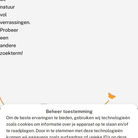
natuur
vol
verrassingen.
Probeer
een
andere
zoekterm!
Beheer toestemming
Om de beste ervaringen te bieden, gebruiken wij technologieën
zoals cookies om informatie over je apparaat op te slaan en/of
te raadplegen. Door in te stemmen met deze technologieën
Meld waarnemingen
© 2026 Vlinderstichting
kunnen wij gegevens zoals surfgedrag of unieke ID's op deze