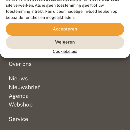
Duurzaam ontwikkeld door
Go2People
, ontworpen door
site verwerken. Als je geen toestemming geeft of uw
Blue Field Agency
toestemming intrekt, kan dit een nadelige invloed hebben op
Privacy
bepaalde functies en mogelijkheden.
Contact
Disclaimer
Accepteren
Sitemap
Veelgestelde vragen
Waarnemingen
Weigeren
Doneer
Cookiebeleid
Over ons
Nieuws
Nieuwsbrief
Agenda
Webshop
Service