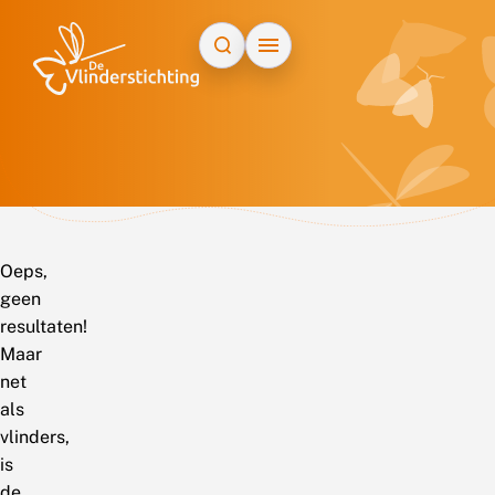
Doorgaan naar inhoud
Oeps,
geen
resultaten!
Maar
net
als
vlinders,
is
de