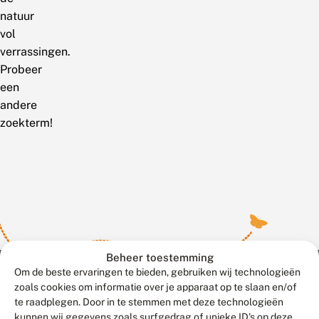
natuur
vol
verrassingen.
Probeer
een
andere
zoekterm!
Beheer toestemming
Om de beste ervaringen te bieden, gebruiken wij technologieën
zoals cookies om informatie over je apparaat op te slaan en/of
te raadplegen. Door in te stemmen met deze technologieën
Meld waarnemingen
© 2026 Vlinderstichting
kunnen wij gegevens zoals surfgedrag of unieke ID's op deze