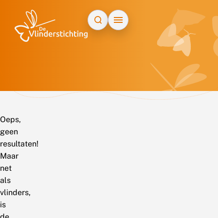
Doorgaan naar inhoud
Oeps,
geen
resultaten!
Maar
net
als
vlinders,
is
de