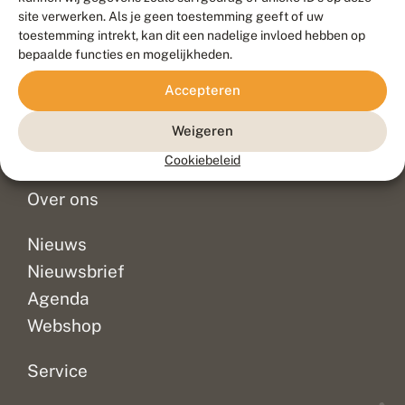
Duurzaam ontwikkeld door
Go2People
, ontworpen door
site verwerken. Als je geen toestemming geeft of uw
Blue Field Agency
toestemming intrekt, kan dit een nadelige invloed hebben op
Privacy
bepaalde functies en mogelijkheden.
Contact
Disclaimer
Accepteren
Sitemap
Veelgestelde vragen
Waarnemingen
Weigeren
Doneer
Cookiebeleid
Over ons
Nieuws
Nieuwsbrief
Agenda
Webshop
Service