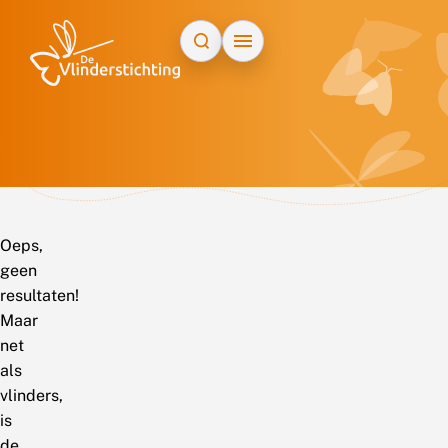
Doorgaan naar inhoud
Oeps,
geen
resultaten!
Maar
net
als
vlinders,
is
de