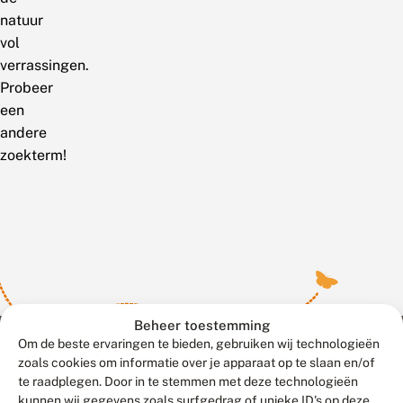
natuur
vol
verrassingen.
Probeer
een
andere
zoekterm!
Beheer toestemming
Om de beste ervaringen te bieden, gebruiken wij technologieën
zoals cookies om informatie over je apparaat op te slaan en/of
te raadplegen. Door in te stemmen met deze technologieën
Meld waarnemingen
© 2026 Vlinderstichting
kunnen wij gegevens zoals surfgedrag of unieke ID's op deze