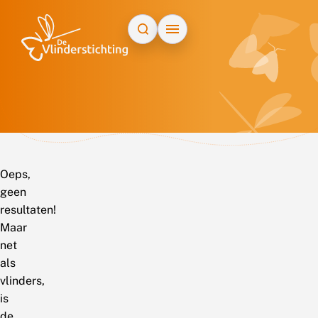
Doorgaan naar inhoud
Oeps,
geen
resultaten!
Maar
net
als
vlinders,
is
de