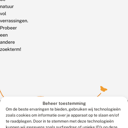
natuur
vol
verrassingen.
Probeer
een
andere
zoekterm!
Beheer toestemming
Om de beste ervaringen te bieden, gebruiken wij technologieën
zoals cookies om informatie over je apparaat op te slaan en/of
te raadplegen. Door in te stemmen met deze technologieën
Meld waarnemingen
© 2026 Vlinderstichting
kunnen wij gegevens zoals surfgedrag of unieke ID's op deze