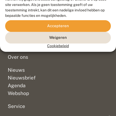
Duurzaam ontwikkeld door
Go2People
, ontworpen door
site verwerken. Als je geen toestemming geeft of uw
Blue Field Agency
toestemming intrekt, kan dit een nadelige invloed hebben op
Privacy
bepaalde functies en mogelijkheden.
Contact
Disclaimer
Accepteren
Sitemap
Veelgestelde vragen
Waarnemingen
Weigeren
Doneer
Cookiebeleid
Over ons
Nieuws
Nieuwsbrief
Agenda
Webshop
Service