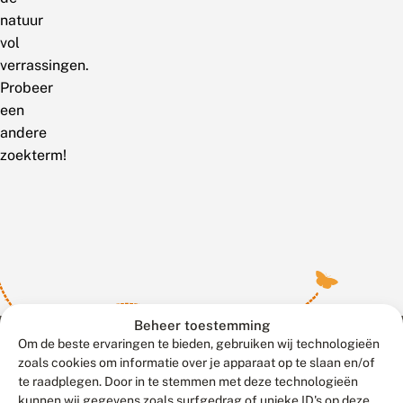
natuur
vol
verrassingen.
Probeer
een
andere
zoekterm!
Beheer toestemming
Om de beste ervaringen te bieden, gebruiken wij technologieën
zoals cookies om informatie over je apparaat op te slaan en/of
te raadplegen. Door in te stemmen met deze technologieën
Meld waarnemingen
© 2026 Vlinderstichting
kunnen wij gegevens zoals surfgedrag of unieke ID's op deze