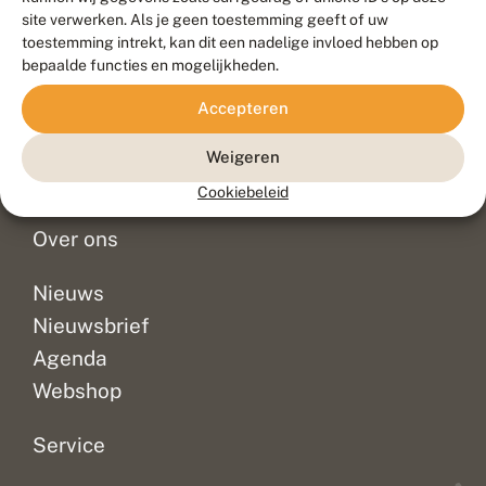
Duurzaam ontwikkeld door
Go2People
, ontworpen door
site verwerken. Als je geen toestemming geeft of uw
Blue Field Agency
toestemming intrekt, kan dit een nadelige invloed hebben op
Privacy
bepaalde functies en mogelijkheden.
Contact
Disclaimer
Accepteren
Sitemap
Veelgestelde vragen
Waarnemingen
Weigeren
Doneer
Cookiebeleid
Over ons
Nieuws
Nieuwsbrief
Agenda
Webshop
Service