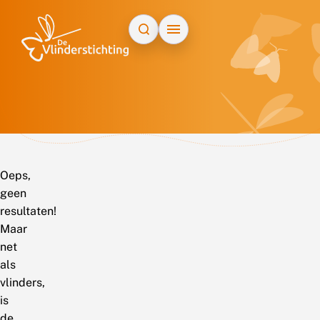
Doorgaan naar inhoud
Oeps,
geen
resultaten!
Maar
net
als
vlinders,
is
de