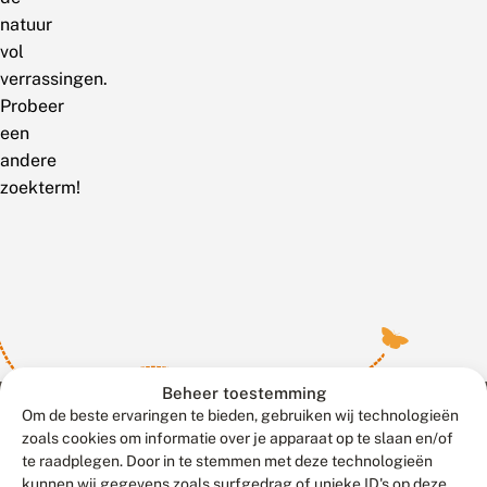
natuur
vol
verrassingen.
Probeer
een
andere
zoekterm!
Beheer toestemming
Om de beste ervaringen te bieden, gebruiken wij technologieën
zoals cookies om informatie over je apparaat op te slaan en/of
te raadplegen. Door in te stemmen met deze technologieën
Meld waarnemingen
© 2026 Vlinderstichting
kunnen wij gegevens zoals surfgedrag of unieke ID's op deze