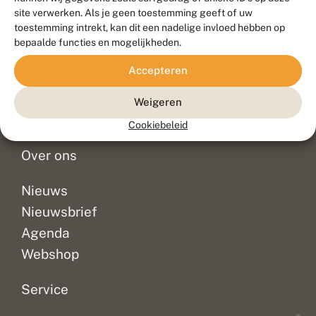
Duurzaam ontwikkeld door
Go2People
, ontworpen door
site verwerken. Als je geen toestemming geeft of uw
Blue Field Agency
toestemming intrekt, kan dit een nadelige invloed hebben op
Privacy
bepaalde functies en mogelijkheden.
Contact
Disclaimer
Accepteren
Sitemap
Veelgestelde vragen
Waarnemingen
Weigeren
Doneer
Cookiebeleid
Over ons
Nieuws
Nieuwsbrief
Agenda
Webshop
Service