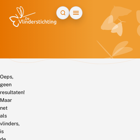
Doorgaan naar inhoud
Oeps,
geen
resultaten!
Maar
net
als
vlinders,
is
de