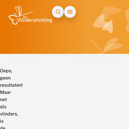
Doorgaan naar inhoud
Oeps,
geen
resultaten!
Maar
net
als
vlinders,
is
de