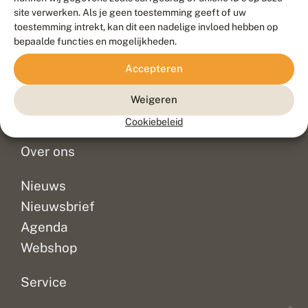
Duurzaam ontwikkeld door
Go2People
, ontworpen door
site verwerken. Als je geen toestemming geeft of uw
Blue Field Agency
toestemming intrekt, kan dit een nadelige invloed hebben op
Privacy
bepaalde functies en mogelijkheden.
Contact
Disclaimer
Accepteren
Sitemap
Veelgestelde vragen
Waarnemingen
Weigeren
Doneer
Cookiebeleid
Over ons
Nieuws
Nieuwsbrief
Agenda
Webshop
Service