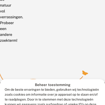
natuur
vol
verrassingen.
Probeer
een
andere
zoekterm!
Beheer toestemming
Om de beste ervaringen te bieden, gebruiken wij technologieën
zoals cookies om informatie over je apparaat op te slaan en/of
te raadplegen. Door in te stemmen met deze technologieën
Meld waarnemingen
© 2026 Vlinderstichting
kunnen wij gegevens zoals surfgedrag of unieke ID's op deze