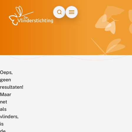
Doorgaan naar inhoud
Oeps,
geen
resultaten!
Maar
net
als
vlinders,
is
de