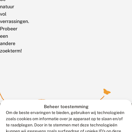
natuur
vol
verrassingen.
Probeer
een
andere
zoekterm!
Beheer toestemming
Om de beste ervaringen te bieden, gebruiken wij technologieën
zoals cookies om informatie over je apparaat op te slaan en/of
te raadplegen. Door in te stemmen met deze technologieën
Meld waarnemingen
© 2026 Vlinderstichting
kunnen wij gegevens zoals surfgedrag of unieke ID's op deze