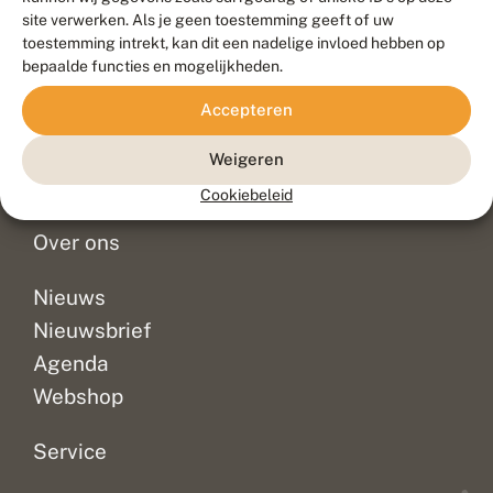
Duurzaam ontwikkeld door
Go2People
, ontworpen door
site verwerken. Als je geen toestemming geeft of uw
Blue Field Agency
toestemming intrekt, kan dit een nadelige invloed hebben op
Privacy
bepaalde functies en mogelijkheden.
Contact
Disclaimer
Accepteren
Sitemap
Veelgestelde vragen
Waarnemingen
Weigeren
Doneer
Cookiebeleid
Over ons
Nieuws
Nieuwsbrief
Agenda
Webshop
Service