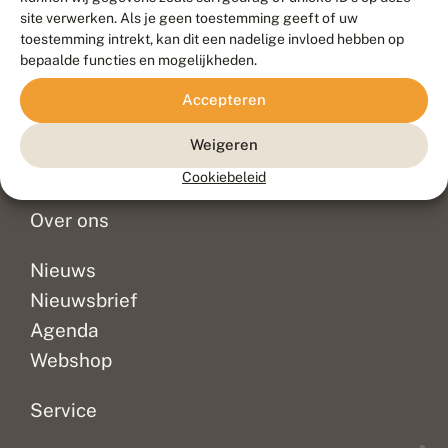
Duurzaam ontwikkeld door
Go2People
, ontworpen door
site verwerken. Als je geen toestemming geeft of uw
Blue Field Agency
toestemming intrekt, kan dit een nadelige invloed hebben op
Privacy
bepaalde functies en mogelijkheden.
Contact
Disclaimer
Accepteren
Sitemap
Veelgestelde vragen
Waarnemingen
Weigeren
Doneer
Cookiebeleid
Over ons
Nieuws
Nieuwsbrief
Agenda
Webshop
Service