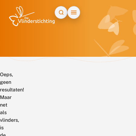
Doorgaan naar inhoud
Oeps,
geen
resultaten!
Maar
net
als
vlinders,
is
de