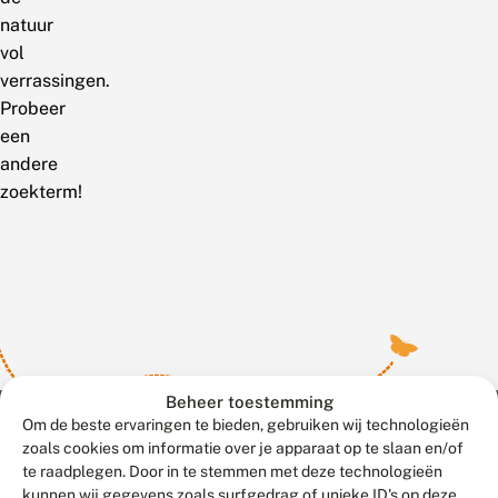
natuur
vol
verrassingen.
Probeer
een
andere
zoekterm!
Beheer toestemming
Om de beste ervaringen te bieden, gebruiken wij technologieën
zoals cookies om informatie over je apparaat op te slaan en/of
te raadplegen. Door in te stemmen met deze technologieën
Meld waarnemingen
© 2026 Vlinderstichting
kunnen wij gegevens zoals surfgedrag of unieke ID's op deze