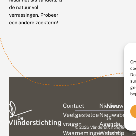
de natuur vol
verrassingen. Probeer
een andere zoekterm!
Om
co
Do
su
ge
be
Contact
Nieuws
Nieuwsbri
C
Veelgestelde
Nieuwsbrief
D
Je
vragen
Agenda
V
ontvangt
© 2026 Vlinderstichting
|
Duurza
Waarnemingen
Webshop
P
dan alle