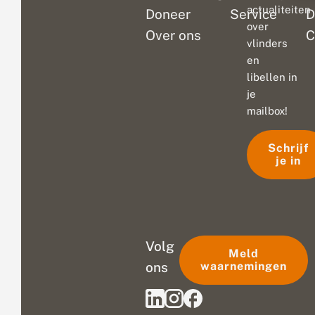
actualiteiten
Doneer
Service
D
over
Over ons
C
vlinders
en
libellen in
je
mailbox!
Schrijf
je in
Volg
Meld
ons
waarnemingen