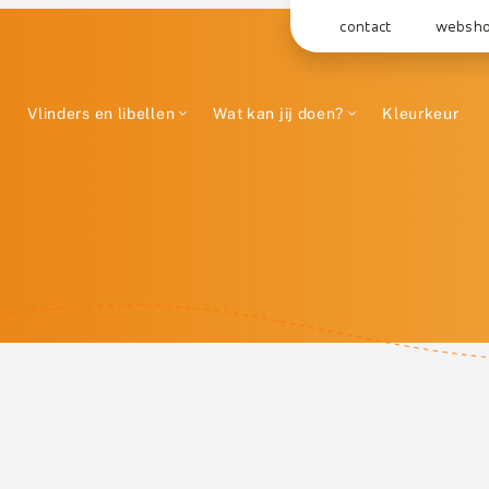
contact
websh
Vlinders en libellen
Wat kan jij doen?
Kleurkeur