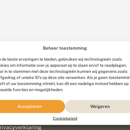
Beheer toestemming
 de beste ervaringen te bieden, gebruiken wij technologieën zoals
okies om informatie over je apparaat op te slaan en/of te raadplegen.
or in te stemmen met deze technologieën kunnen wij gegevens zoals
rfgedrag of unieke ID's op deze site verwerken. Als je geen toestemmi
eft of uw toestemming intrekt, kan dit een nadelige invloed hebben op
paalde functies en mogelijkheden.
ef
olofon
Accepteren
Weigeren
isclaimer
erantwoording
Cookiebeleid
am ontwikkeld door
Go2People
, ontworpen door
Blue Field Agency
|
Pr
rivacyverklaring