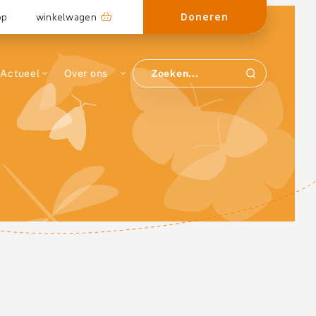
Doneren
op
winkelwagen
Actueel
Over ons