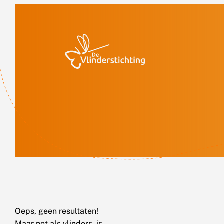
Doorgaan naar inhoud
Oeps, geen resultaten!
Maar net als vlinders, is