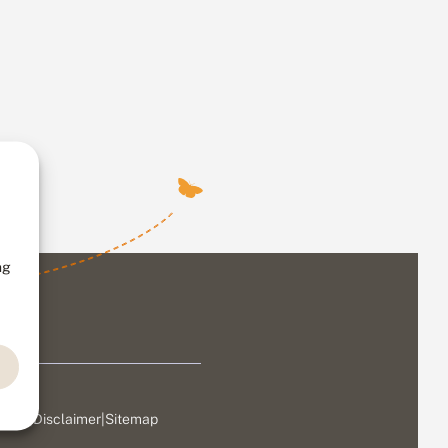
ng
ivacy
|
Disclaimer
|
Sitemap