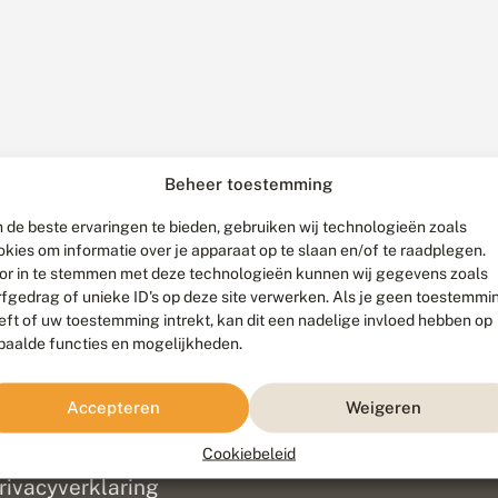
Beheer toestemming
 de beste ervaringen te bieden, gebruiken wij technologieën zoals
okies om informatie over je apparaat op te slaan en/of te raadplegen.
or in te stemmen met deze technologieën kunnen wij gegevens zoals
rfgedrag of unieke ID's op deze site verwerken. Als je geen toestemmi
eft of uw toestemming intrekt, kan dit een nadelige invloed hebben op
paalde functies en mogelijkheden.
ef
olofon
Accepteren
Weigeren
isclaimer
erantwoording
Cookiebeleid
am ontwikkeld door
Go2People
, ontworpen door
Blue Field Agency
|
Pr
rivacyverklaring