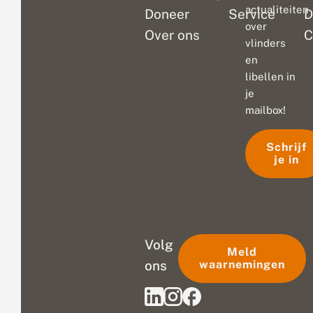
actualiteiten
Doneer
Service
D
over
Over ons
C
vlinders
en
libellen in
je
mailbox!
Schrijf
je in
Volg
Meld
ons
waarnemingen