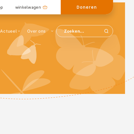
Doneren
op
winkelwagen
Actueel
Over ons