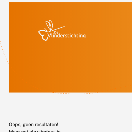
Doorgaan naar inhoud
Oeps, geen resultaten!
Maar net als vlinders, is