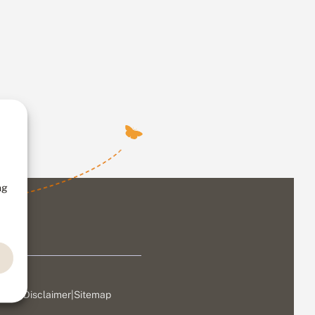
ng
ivacy
|
Disclaimer
|
Sitemap