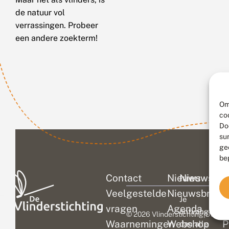
de natuur vol
verrassingen. Probeer
een andere zoekterm!
Om
co
Do
su
ge
be
Contact
Nieuws
Nieuwsbri
C
Veelgestelde
Nieuwsbrief
D
Je
vragen
Agenda
V
ontvangt
© 2026 Vlinderstichting
|
Duurza
Waarnemingen
Webshop
P
dan alle