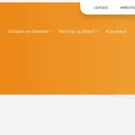
contact
websh
Vlinders en libellen
Wat kan jij doen?
Kleurkeur