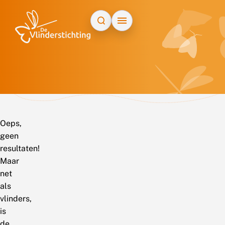
Doorgaan naar inhoud
Oeps,
geen
resultaten!
Maar
net
als
vlinders,
is
de