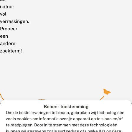
natuur
vol
verrassingen.
Probeer
een
andere
zoekterm!
Beheer toestemming
Om de beste ervaringen te bieden, gebruiken wij technologieën
zoals cookies om informatie over je apparaat op te slaan en/of
te raadplegen. Door in te stemmen met deze technologieën
Meld waarnemingen
© 2026 Vlinderstichting
kunnen wij gegevens zoals surfgedrag of unieke ID's op deze