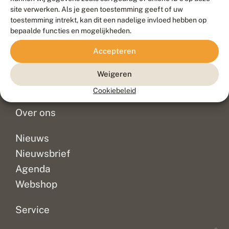
Duurzaam ontwikkeld door
Go2People
, ontworpen door
site verwerken. Als je geen toestemming geeft of uw
Blue Field Agency
toestemming intrekt, kan dit een nadelige invloed hebben op
Privacy
bepaalde functies en mogelijkheden.
Contact
Disclaimer
Accepteren
Sitemap
Veelgestelde vragen
Waarnemingen
Weigeren
Doneer
Cookiebeleid
Over ons
Nieuws
Nieuwsbrief
Agenda
Webshop
Service