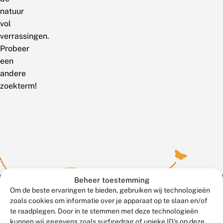
natuur
vol
verrassingen.
Probeer
een
andere
zoekterm!
Beheer toestemming
Om de beste ervaringen te bieden, gebruiken wij technologieën
zoals cookies om informatie over je apparaat op te slaan en/of
te raadplegen. Door in te stemmen met deze technologieën
Meld waarnemingen
© 2026 Vlinderstichting
kunnen wij gegevens zoals surfgedrag of unieke ID's op deze