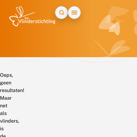
Doorgaan naar inhoud
Oeps,
geen
resultaten!
Maar
net
als
vlinders,
is
de