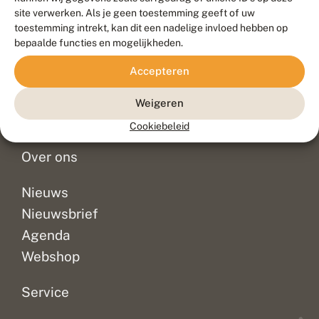
Duurzaam ontwikkeld door
Go2People
, ontworpen door
site verwerken. Als je geen toestemming geeft of uw
Blue Field Agency
toestemming intrekt, kan dit een nadelige invloed hebben op
Privacy
bepaalde functies en mogelijkheden.
Contact
Disclaimer
Accepteren
Sitemap
Veelgestelde vragen
Waarnemingen
Weigeren
Doneer
Cookiebeleid
Over ons
Nieuws
Nieuwsbrief
Agenda
Webshop
Service