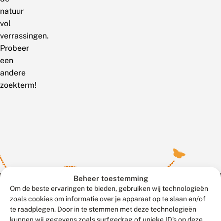
natuur
vol
verrassingen.
Probeer
een
andere
zoekterm!
Beheer toestemming
Om de beste ervaringen te bieden, gebruiken wij technologieën
zoals cookies om informatie over je apparaat op te slaan en/of
te raadplegen. Door in te stemmen met deze technologieën
Meld waarnemingen
© 2026 Vlinderstichting
kunnen wij gegevens zoals surfgedrag of unieke ID's op deze