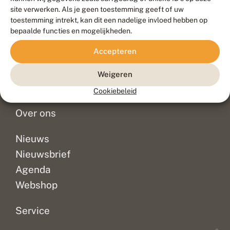
Duurzaam ontwikkeld door
Go2People
, ontworpen door
site verwerken. Als je geen toestemming geeft of uw
Blue Field Agency
toestemming intrekt, kan dit een nadelige invloed hebben op
Privacy
bepaalde functies en mogelijkheden.
Contact
Disclaimer
Accepteren
Sitemap
Veelgestelde vragen
Waarnemingen
Weigeren
Doneer
Cookiebeleid
Over ons
Nieuws
Nieuwsbrief
Agenda
Webshop
Service