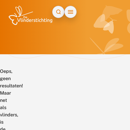
Doorgaan naar inhoud
Oeps,
geen
resultaten!
Maar
net
als
vlinders,
is
de