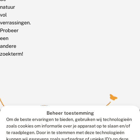
natuur
vol
verrassingen.
Probeer
een
andere
zoekterm!
Beheer toestemming
Om de beste ervaringen te bieden, gebruiken wij technologieën
zoals cookies om informatie over je apparaat op te slaan en/of
te raadplegen. Door in te stemmen met deze technologieën
Meld waarnemingen
© 2026 Vlinderstichting
kunnen wij gegevens zoals surfgedrag of unieke ID's op deze