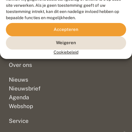
Duurzaam ontwikkeld door
Go2People
, ontworpen door
site verwerken. Als je geen toestemming geeft of uw
Blue Field Agency
toestemming intrekt, kan dit een nadelige invloed hebben op
Privacy
bepaalde functies en mogelijkheden.
Contact
Disclaimer
Accepteren
Sitemap
Veelgestelde vragen
Waarnemingen
Weigeren
Doneer
Cookiebeleid
Over ons
Nieuws
Nieuwsbrief
Agenda
Webshop
Service