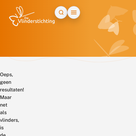
Doorgaan naar inhoud
Oeps,
geen
resultaten!
Maar
net
als
vlinders,
is
de