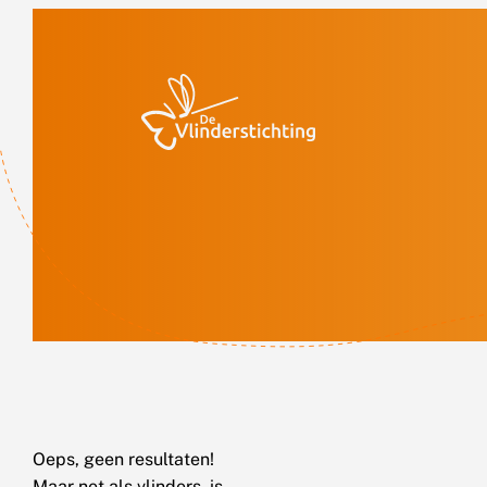
Doorgaan naar inhoud
Oeps, geen resultaten!
Maar net als vlinders, is