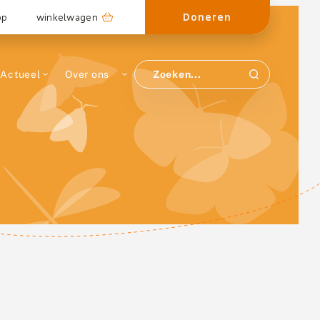
Doneren
op
winkelwagen
Actueel
Over ons