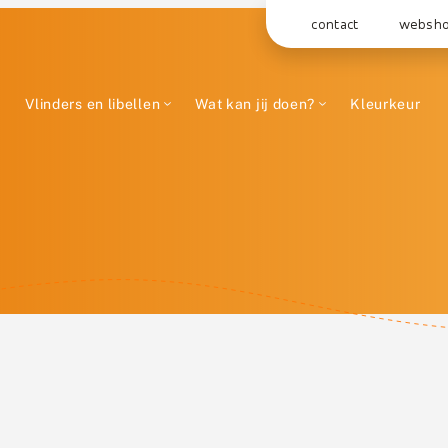
contact
websh
Vlinders en libellen
Wat kan jij doen?
Kleurkeur