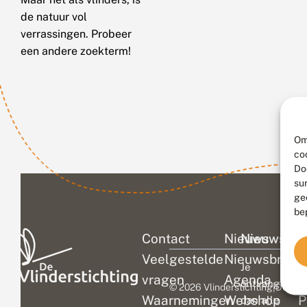
de natuur vol
verrassingen. Probeer
een andere zoekterm!
Om
co
Do
su
ge
be
Contact
Nieuws
Nieuwsbri
C
Veelgestelde
Nieuwsbrief
D
Je
vragen
Agenda
V
ontvangt
© 2026 Vlinderstichting
|
Duurza
Waarnemingen
Webshop
P
dan alle