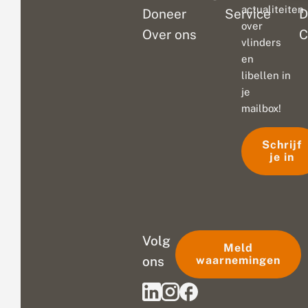
actualiteiten
Doneer
Service
D
over
Over ons
C
vlinders
en
libellen in
je
mailbox!
Schrijf
je in
Volg
Meld
ons
waarnemingen