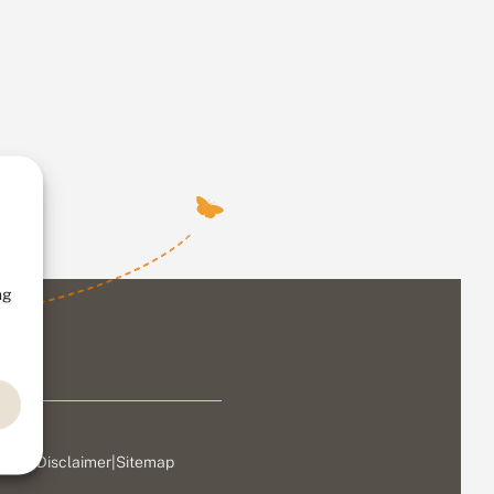
ng
ivacy
|
Disclaimer
|
Sitemap