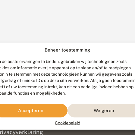
Beheer toestemming
 de beste ervaringen te bieden, gebruiken wij technologieën zoals
okies om informatie over je apparaat op te slaan en/of te raadplegen.
or in te stemmen met deze technologieën kunnen wij gegevens zoals
rfgedrag of unieke ID's op deze site verwerken. Als je geen toestemmi
eft of uw toestemming intrekt, kan dit een nadelige invloed hebben op
paalde functies en mogelijkheden.
ef
olofon
Accepteren
Weigeren
isclaimer
erantwoording
Cookiebeleid
am ontwikkeld door
Go2People
, ontworpen door
Blue Field Agency
|
Pr
rivacyverklaring