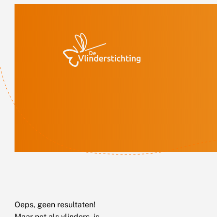
Doorgaan naar inhoud
Oeps, geen resultaten!
Maar net als vlinders, is