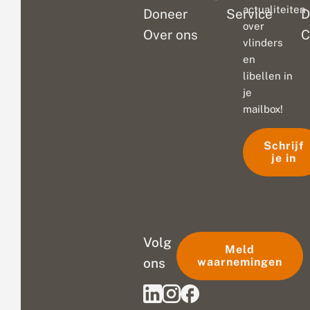
actualiteiten
Doneer
Service
D
over
Over ons
C
vlinders
en
libellen in
je
mailbox!
Schrijf
je in
Volg
Meld
ons
waarnemingen