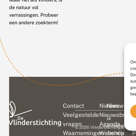
de natuur vol
verrassingen. Probeer
een andere zoekterm!
Om
co
Do
su
ge
be
Contact
Nieuws
Nieuwsbri
C
Veelgestelde
Nieuwsbrief
D
Je
vragen
Agenda
V
ontvangt
© 2026 Vlinderstichting
|
Duurza
Waarnemingen
Webshop
P
dan alle