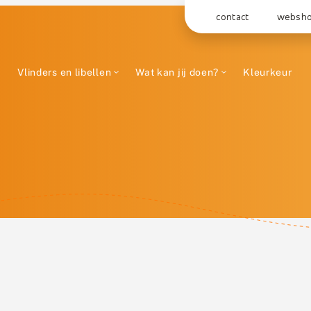
contact
websh
Vlinders en libellen
Wat kan jij doen?
Kleurkeur