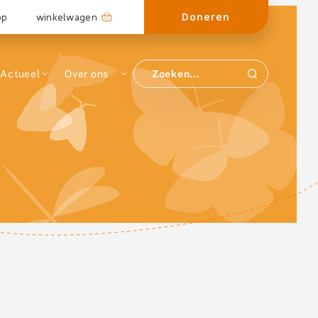
Doneren
op
winkelwagen
Actueel
Over ons