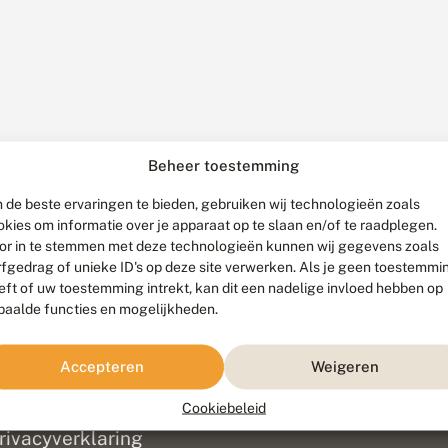
Beheer toestemming
 de beste ervaringen te bieden, gebruiken wij technologieën zoals
okies om informatie over je apparaat op te slaan en/of te raadplegen.
or in te stemmen met deze technologieën kunnen wij gegevens zoals
rfgedrag of unieke ID's op deze site verwerken. Als je geen toestemmi
eft of uw toestemming intrekt, kan dit een nadelige invloed hebben op
paalde functies en mogelijkheden.
ef
olofon
Accepteren
Weigeren
isclaimer
erantwoording
Cookiebeleid
am ontwikkeld door
Go2People
, ontworpen door
Blue Field Agency
|
Pr
rivacyverklaring