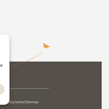
ng
ivacy
|
Disclaimer
|
Sitemap