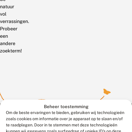
natuur
vol
verrassingen.
Probeer
een
andere
zoekterm!
Beheer toestemming
Om de beste ervaringen te bieden, gebruiken wij technologieën
zoals cookies om informatie over je apparaat op te slaan en/of
te raadplegen. Door in te stemmen met deze technologieën
Meld waarnemingen
© 2026 Vlinderstichting
kunnen wij gegevens zoals surfgedrag of unieke ID's op deze