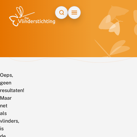
Doorgaan naar inhoud
Oeps,
geen
resultaten!
Maar
net
als
vlinders,
is
de