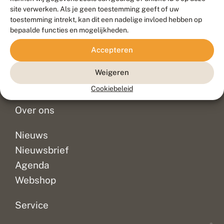
Duurzaam ontwikkeld door
Go2People
, ontworpen door
site verwerken. Als je geen toestemming geeft of uw
Blue Field Agency
toestemming intrekt, kan dit een nadelige invloed hebben op
Privacy
bepaalde functies en mogelijkheden.
Contact
Disclaimer
Accepteren
Sitemap
Veelgestelde vragen
Waarnemingen
Weigeren
Doneer
Cookiebeleid
Over ons
Nieuws
Nieuwsbrief
Agenda
Webshop
Service