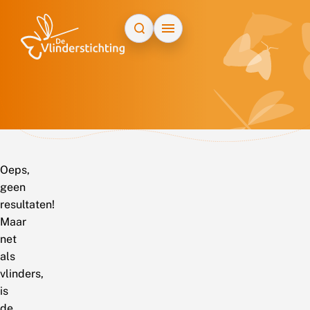
Doorgaan naar inhoud
Oeps,
geen
resultaten!
Maar
net
als
vlinders,
is
de