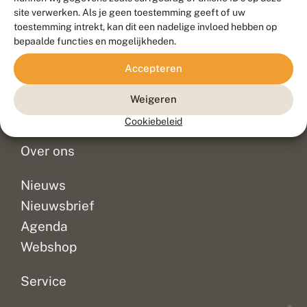
Duurzaam ontwikkeld door
Go2People
, ontworpen door
site verwerken. Als je geen toestemming geeft of uw
Blue Field Agency
toestemming intrekt, kan dit een nadelige invloed hebben op
Privacy
bepaalde functies en mogelijkheden.
Contact
Disclaimer
Accepteren
Sitemap
Veelgestelde vragen
Waarnemingen
Weigeren
Doneer
Cookiebeleid
Over ons
Nieuws
Nieuwsbrief
Agenda
Webshop
Service