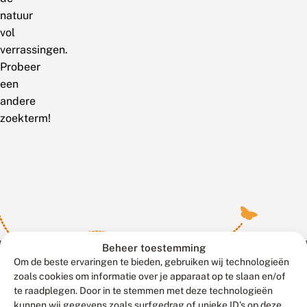
natuur
vol
verrassingen.
Probeer
een
andere
zoekterm!
Beheer toestemming
Om de beste ervaringen te bieden, gebruiken wij technologieën
zoals cookies om informatie over je apparaat op te slaan en/of
te raadplegen. Door in te stemmen met deze technologieën
Meld waarnemingen
© 2026 Vlinderstichting
kunnen wij gegevens zoals surfgedrag of unieke ID's op deze