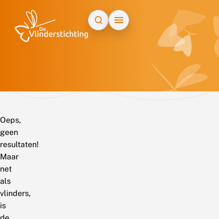
Doorgaan naar inhoud
Oeps,
geen
resultaten!
Maar
net
als
vlinders,
is
de