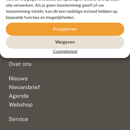
Duurzaam ontwikkeld door
Go2People
, ontworpen door
site verwerken. Als je geen toestemming geeft of uw
Blue Field Agency
toestemming intrekt, kan dit een nadelige invloed hebben op
Privacy
bepaalde functies en mogelijkheden.
Contact
Disclaimer
Accepteren
Sitemap
Veelgestelde vragen
Waarnemingen
Weigeren
Doneer
Cookiebeleid
Over ons
Nieuws
Nieuwsbrief
Agenda
Webshop
Service