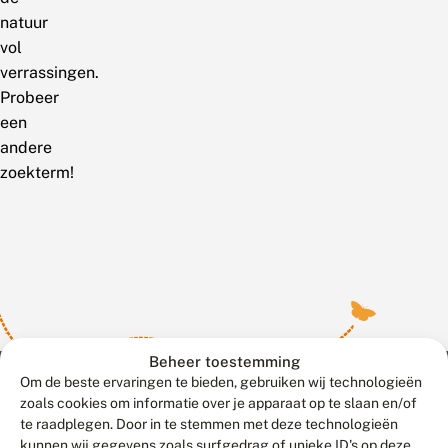
natuur
vol
verrassingen.
Probeer
een
andere
zoekterm!
Beheer toestemming
Om de beste ervaringen te bieden, gebruiken wij technologieën
zoals cookies om informatie over je apparaat op te slaan en/of
te raadplegen. Door in te stemmen met deze technologieën
Meld waarnemingen
© 2026 Vlinderstichting
kunnen wij gegevens zoals surfgedrag of unieke ID's op deze