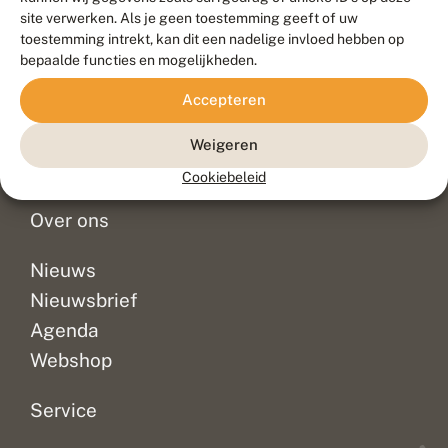
Duurzaam ontwikkeld door
Go2People
, ontworpen door
site verwerken. Als je geen toestemming geeft of uw
Blue Field Agency
toestemming intrekt, kan dit een nadelige invloed hebben op
Privacy
bepaalde functies en mogelijkheden.
Contact
Disclaimer
Accepteren
Sitemap
Veelgestelde vragen
Waarnemingen
Weigeren
Doneer
Cookiebeleid
Over ons
Nieuws
Nieuwsbrief
Agenda
Webshop
Service