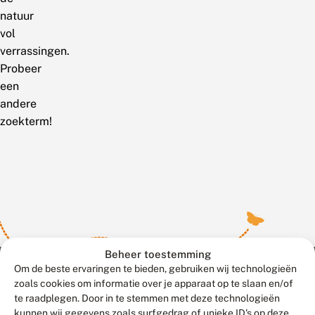
natuur
vol
verrassingen.
Probeer
een
andere
zoekterm!
Beheer toestemming
Om de beste ervaringen te bieden, gebruiken wij technologieën
zoals cookies om informatie over je apparaat op te slaan en/of
te raadplegen. Door in te stemmen met deze technologieën
Meld waarnemingen
© 2026 Vlinderstichting
kunnen wij gegevens zoals surfgedrag of unieke ID's op deze