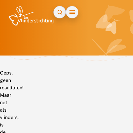
Doorgaan naar inhoud
Oeps,
geen
resultaten!
Maar
net
als
vlinders,
is
de