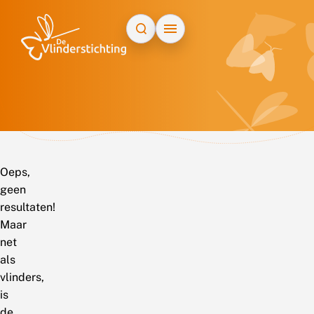
Doorgaan naar inhoud
Oeps,
geen
resultaten!
Maar
net
als
vlinders,
is
de