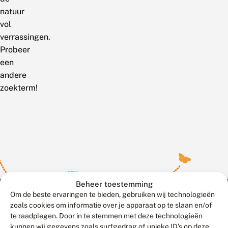
natuur
vol
verrassingen.
Probeer
een
andere
zoekterm!
Beheer toestemming
Om de beste ervaringen te bieden, gebruiken wij technologieën
zoals cookies om informatie over je apparaat op te slaan en/of
te raadplegen. Door in te stemmen met deze technologieën
Meld waarnemingen
© 2026 Vlinderstichting
kunnen wij gegevens zoals surfgedrag of unieke ID's op deze