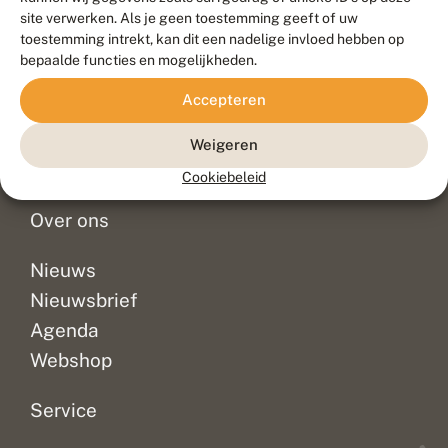
Duurzaam ontwikkeld door
Go2People
, ontworpen door
site verwerken. Als je geen toestemming geeft of uw
Blue Field Agency
toestemming intrekt, kan dit een nadelige invloed hebben op
Privacy
bepaalde functies en mogelijkheden.
Contact
Disclaimer
Accepteren
Sitemap
Veelgestelde vragen
Waarnemingen
Weigeren
Doneer
Cookiebeleid
Over ons
Nieuws
Nieuwsbrief
Agenda
Webshop
Service