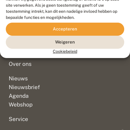
Duurzaam ontwikkeld door
Go2People
, ontworpen door
site verwerken. Als je geen toestemming geeft of uw
Blue Field Agency
toestemming intrekt, kan dit een nadelige invloed hebben op
Privacy
bepaalde functies en mogelijkheden.
Contact
Disclaimer
Accepteren
Sitemap
Veelgestelde vragen
Waarnemingen
Weigeren
Doneer
Cookiebeleid
Over ons
Nieuws
Nieuwsbrief
Agenda
Webshop
Service