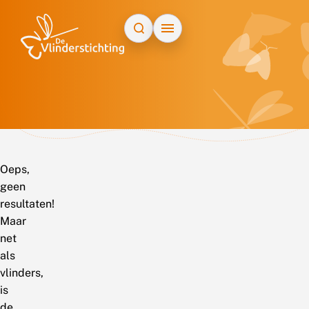
Doorgaan naar inhoud
Oeps,
geen
resultaten!
Maar
net
als
vlinders,
is
de