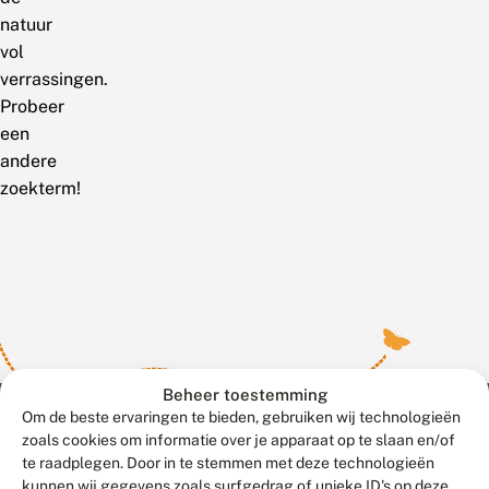
natuur
vol
verrassingen.
Probeer
een
andere
zoekterm!
Beheer toestemming
Om de beste ervaringen te bieden, gebruiken wij technologieën
zoals cookies om informatie over je apparaat op te slaan en/of
te raadplegen. Door in te stemmen met deze technologieën
Meld waarnemingen
© 2026 Vlinderstichting
kunnen wij gegevens zoals surfgedrag of unieke ID's op deze