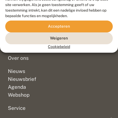
Duurzaam ontwikkeld door
Go2People
, ontworpen door
site verwerken. Als je geen toestemming geeft of uw
Blue Field Agency
toestemming intrekt, kan dit een nadelige invloed hebben op
Privacy
bepaalde functies en mogelijkheden.
Contact
Disclaimer
Accepteren
Sitemap
Veelgestelde vragen
Waarnemingen
Weigeren
Doneer
Cookiebeleid
Over ons
Nieuws
Nieuwsbrief
Agenda
Webshop
Service