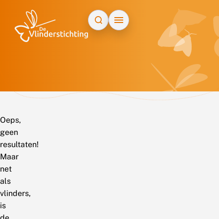
Doorgaan naar inhoud
Oeps,
geen
resultaten!
Maar
net
als
vlinders,
is
de