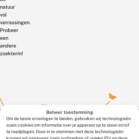
natuur
vol
verrassingen.
Probeer
een
andere
zoekterm!
Beheer toestemming
Om de beste ervaringen te bieden, gebruiken wij technologieën
zoals cookies om informatie over je apparaat op te slaan en/of
te raadplegen. Door in te stemmen met deze technologieën
Meld waarnemingen
© 2026 Vlinderstichting
kunnen wij gegevens zoals surfgedrag of unieke ID's op deze