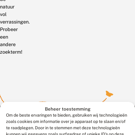
natuur
vol
verrassingen.
Probeer
een
andere
zoekterm!
Beheer toestemming
Om de beste ervaringen te bieden, gebruiken wij technologieën
zoals cookies om informatie over je apparaat op te slaan en/of
te raadplegen. Door in te stemmen met deze technologieën
Meld waarnemingen
© 2026 Vlinderstichting
kunnen wij gegevens zoals surfgedrag of unieke ID's op deze