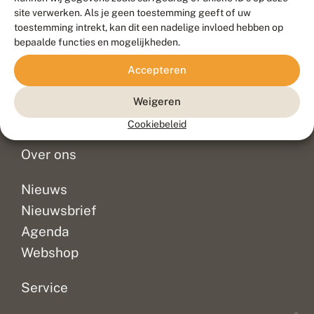
Duurzaam ontwikkeld door
Go2People
, ontworpen door
site verwerken. Als je geen toestemming geeft of uw
Blue Field Agency
toestemming intrekt, kan dit een nadelige invloed hebben op
Privacy
bepaalde functies en mogelijkheden.
Contact
Disclaimer
Accepteren
Sitemap
Veelgestelde vragen
Waarnemingen
Weigeren
Doneer
Cookiebeleid
Over ons
Nieuws
Nieuwsbrief
Agenda
Webshop
Service