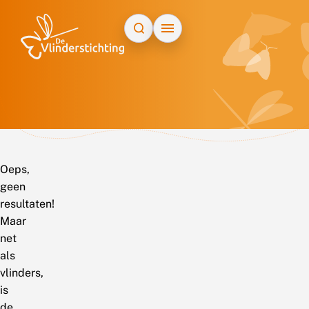
Doorgaan naar inhoud
Oeps,
geen
resultaten!
Maar
net
als
vlinders,
is
de