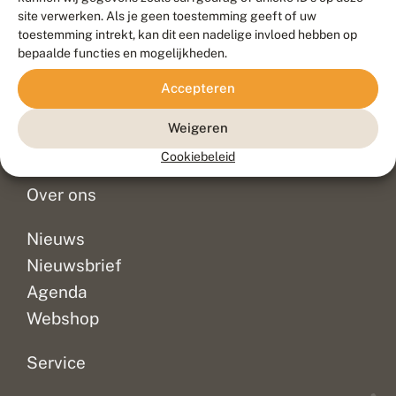
Duurzaam ontwikkeld door
Go2People
, ontworpen door
site verwerken. Als je geen toestemming geeft of uw
Blue Field Agency
toestemming intrekt, kan dit een nadelige invloed hebben op
Privacy
bepaalde functies en mogelijkheden.
Contact
Disclaimer
Accepteren
Sitemap
Veelgestelde vragen
Waarnemingen
Weigeren
Doneer
Cookiebeleid
Over ons
Nieuws
Nieuwsbrief
Agenda
Webshop
Service