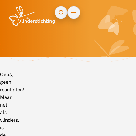
Doorgaan naar inhoud
Oeps,
geen
resultaten!
Maar
net
als
vlinders,
is
de