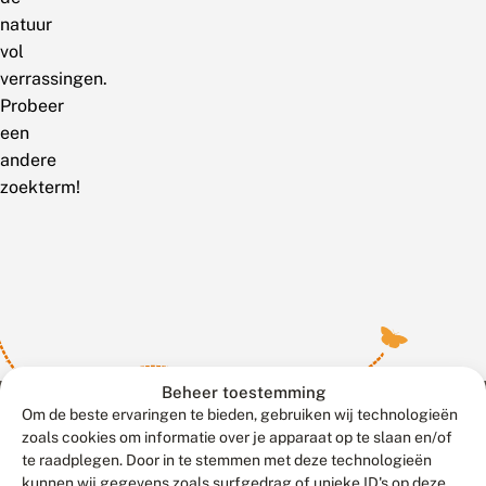
natuur
vol
verrassingen.
Probeer
een
andere
zoekterm!
Beheer toestemming
Om de beste ervaringen te bieden, gebruiken wij technologieën
zoals cookies om informatie over je apparaat op te slaan en/of
te raadplegen. Door in te stemmen met deze technologieën
Meld waarnemingen
© 2026 Vlinderstichting
kunnen wij gegevens zoals surfgedrag of unieke ID's op deze