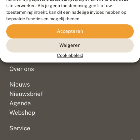
Duurzaam ontwikkeld door
Go2People
, ontworpen door
site verwerken. Als je geen toestemming geeft of uw
Blue Field Agency
toestemming intrekt, kan dit een nadelige invloed hebben op
Privacy
bepaalde functies en mogelijkheden.
Contact
Disclaimer
Accepteren
Sitemap
Veelgestelde vragen
Waarnemingen
Weigeren
Doneer
Cookiebeleid
Over ons
Nieuws
Nieuwsbrief
Agenda
Webshop
Service