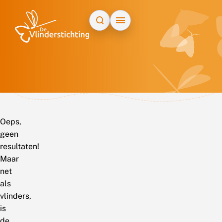
Doorgaan naar inhoud
Oeps,
geen
resultaten!
Maar
net
als
vlinders,
is
de