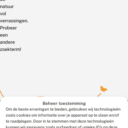
natuur
vol
verrassingen.
Probeer
een
andere
zoekterm!
Beheer toestemming
Om de beste ervaringen te bieden, gebruiken wij technologieën
zoals cookies om informatie over je apparaat op te slaan en/of
te raadplegen. Door in te stemmen met deze technologieën
Meld waarnemingen
© 2026 Vlinderstichting
kunnen wij gegevens zoals surfgedrag of unieke ID's op deze