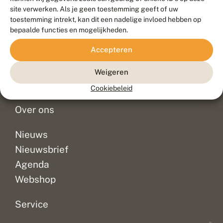
Duurzaam ontwikkeld door
Go2People
, ontworpen door
site verwerken. Als je geen toestemming geeft of uw
Blue Field Agency
toestemming intrekt, kan dit een nadelige invloed hebben op
Privacy
bepaalde functies en mogelijkheden.
Contact
Disclaimer
Accepteren
Sitemap
Veelgestelde vragen
Waarnemingen
Weigeren
Doneer
Cookiebeleid
Over ons
Nieuws
Nieuwsbrief
Agenda
Webshop
Service