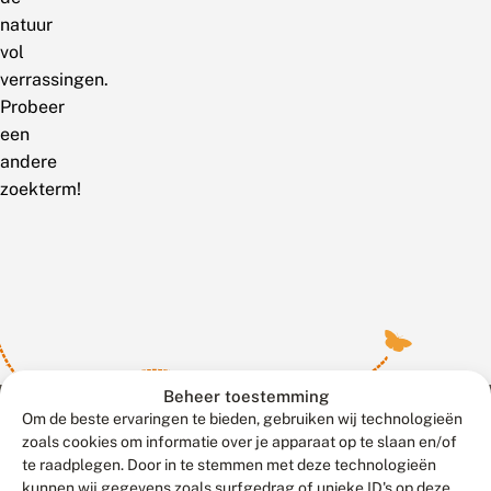
natuur
vol
verrassingen.
Probeer
een
andere
zoekterm!
Beheer toestemming
Om de beste ervaringen te bieden, gebruiken wij technologieën
zoals cookies om informatie over je apparaat op te slaan en/of
te raadplegen. Door in te stemmen met deze technologieën
Meld waarnemingen
© 2026 Vlinderstichting
kunnen wij gegevens zoals surfgedrag of unieke ID's op deze