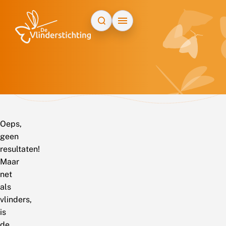
Doorgaan naar inhoud
Oeps,
geen
resultaten!
Maar
net
als
vlinders,
is
de